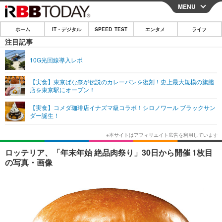
MENU
CLOSE
ホーム
IT・デジタル
SPEED TEST
エンタメ
ライフ
ホーム
注目記事
IT・デジタル
10G光回線導入レポ
IT・デジタルTOP
スマートフォン
SPEED TEST
【実食】東京ばな奈が伝説のカレーパンを復刻！史上最大規模の旗艦
店を東京駅にオープン！
ネタ
ガジェット・ツール
エンタメ
【実食】コメダ珈琲店イナズマ級コラボ！シロノワール ブラックサン
ショッピング
その他
ダー誕生！
エンタメTOP
映画・ドラマ
ライフ
韓流・K-POP
韓国・芸能
ライフTOP
グルメ
リリース一覧
ロッテリア、「年末年始 絶品肉祭り」30日から開催 1枚目
音楽
スポーツ
ペット
ショッピング
の写真・画像
プッシュ通知の停止方法
グラビア
ブログ
その他
ショッピング
その他