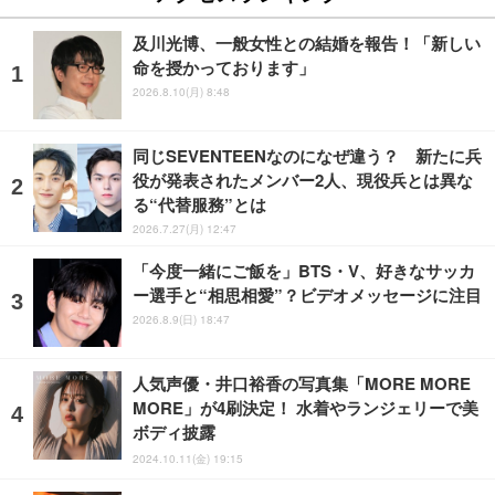
及川光博、一般女性との結婚を報告！「新しい
命を授かっております」
2026.8.10(月) 8:48
同じSEVENTEENなのになぜ違う？ 新たに兵
役が発表されたメンバー2人、現役兵とは異な
る“代替服務”とは
2026.7.27(月) 12:47
「今度一緒にご飯を」BTS・V、好きなサッカ
ー選手と“相思相愛”？ビデオメッセージに注目
2026.8.9(日) 18:47
人気声優・井口裕香の写真集「MORE MORE
MORE」が4刷決定！ 水着やランジェリーで美
ボディ披露
2024.10.11(金) 19:15