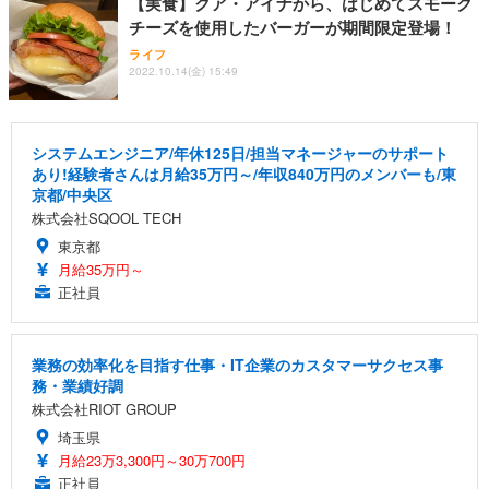
【実食】クア・アイナから、はじめてスモーク
チーズを使用したバーガーが期間限定登場！
ライフ
2022.10.14(金) 15:49
システムエンジニア/年休125日/担当マネージャーのサポート
あり!経験者さんは月給35万円～/年収840万円のメンバーも/東
京都/中央区
株式会社SQOOL TECH
東京都
月給35万円～
正社員
業務の効率化を目指す仕事・IT企業のカスタマーサクセス事
務・業績好調
株式会社RIOT GROUP
埼玉県
月給23万3,300円～30万700円
正社員