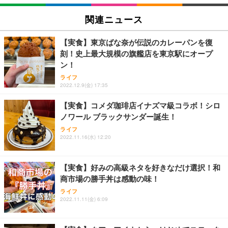
関連ニュース
【実食】東京ばな奈が伝説のカレーパンを復
刻！史上最大規模の旗艦店を東京駅にオープ
ン！
ライフ
2022.12.9(金) 17:35
【実食】コメダ珈琲店イナズマ級コラボ！シロ
ノワール ブラックサンダー誕生！
ライフ
2022.11.16(水) 12:20
【実食】好みの高級ネタを好きなだけ選択！和
商市場の勝手丼は感動の味！
ライフ
2022.11.11(金) 6:09