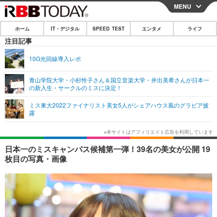
MENU
CLOSE
ホーム
IT・デジタル
SPEED TEST
エンタメ
ライフ
ホーム
注目記事
IT・デジタル
10G光回線導入レポ
IT・デジタルTOP
スマートフォン
SPEED TEST
青山学院大学・小杉怜子さん＆国立音楽大学・井出美希さんが日本一
の新入生・サークルのミスに決定！
ネタ
ガジェット・ツール
エンタメ
ミス東大2022ファイナリスト美女5人がシェアハウス風のグラビア披
ショッピング
その他
露
エンタメTOP
映画・ドラマ
ライフ
韓流・K-POP
韓国・芸能
ライフTOP
グルメ
リリース一覧
日本一のミスキャンパス候補第一弾！39名の美女が公開 19
音楽
スポーツ
ペット
ショッピング
枚目の写真・画像
プッシュ通知の停止方法
グラビア
ブログ
その他
ショッピング
その他