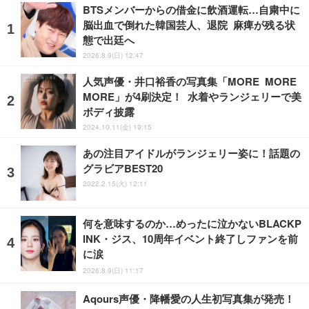
BTSメンバーからの借金に飲酒運転…自粛中に
脳出血で倒れた韓国芸人、退院 麻痺が残る状
態で出廷へ
2026.8.9(日) 12:47
人気声優・井口裕香の写真集「MORE MORE
MORE」が4刷決定！ 水着やランジェリーで美
ボディ披露
2024.10.11(金) 19:15
あの注目アイドルがランジェリー姿に！話題の
グラビアBEST20
2022.2.15(火) 12:11
何を意味するのか…めったに泣かないBLACKP
INK・ジス、10周年イベント終了しファンを前
に涙
2026.8.9(日) 11:17
Aqours声優・降幡愛の人生初写真集が発売！