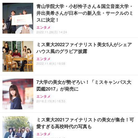
青山学院大学・小杉怜子さん＆国立音楽大学・
井出美希さんが日本一の新入生・サークルのミ
スに決定！
エンタメ
2022.11.28(月) 14:24
ミス東大2022ファイナリスト美女5人がシェア
ハウス風のグラビア披露
エンタメ
2022.11.8(火) 19:08
7大学の美女が勢ぞろい！「ミスキャンパス大
図鑑2017」が発売に
エンタメ
2018.2.15(木) 18:53
ミス東大2021ファイナリストの美女が集合！可
愛すぎる高校時代の写真も
エンタメ