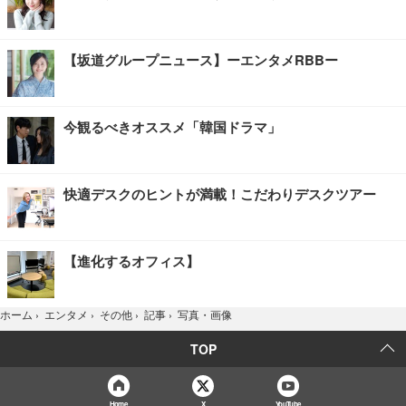
【坂道グループニュース】ーエンタメRBBー
今観るべきオススメ「韓国ドラマ」
快適デスクのヒントが満載！こだわりデスクツアー
【進化するオフィス】
写真・画像
ホーム
›
エンタメ
›
その他
›
記事
›
TOP
Home
X
YouTube