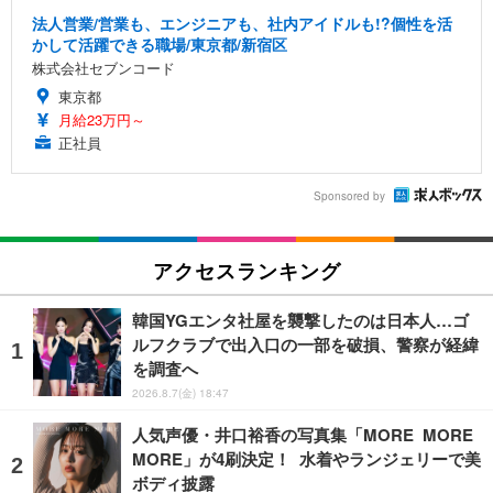
法人営業/営業も、エンジニアも、社内アイドルも!?個性を活
かして活躍できる職場/東京都/新宿区
株式会社セブンコード
東京都
月給23万円～
正社員
Sponsored by
アクセスランキング
韓国YGエンタ社屋を襲撃したのは日本人…ゴ
ルフクラブで出入口の一部を破損、警察が経緯
を調査へ
2026.8.7(金) 18:47
人気声優・井口裕香の写真集「MORE MORE
MORE」が4刷決定！ 水着やランジェリーで美
ボディ披露