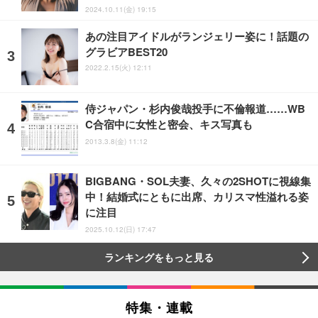
2024.10.11(金) 19:15
あの注目アイドルがランジェリー姿に！話題の
グラビアBEST20
2022.2.15(火) 12:11
侍ジャパン・杉内俊哉投手に不倫報道……WB
C合宿中に女性と密会、キス写真も
2013.3.8(金) 11:12
BIGBANG・SOL夫妻、久々の2SHOTに視線集
中！結婚式にともに出席、カリスマ性溢れる姿
に注目
2025.10.12(日) 17:47
ランキングをもっと見る
特集・連載