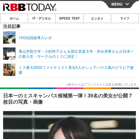
MENU
CLOSE
ホーム
IT・デジタル
SPEED TEST
エンタメ
ライフ
ホーム
注目記事
IT・デジタル
10G光回線導入レポ
IT・デジタルTOP
スマートフォン
SPEED TEST
青山学院大学・小杉怜子さん＆国立音楽大学・井出美希さんが日本一
の新入生・サークルのミスに決定！
ネタ
ガジェット・ツール
エンタメ
ミス東大2022ファイナリスト美女5人がシェアハウス風のグラビア披
ショッピング
その他
露
エンタメTOP
映画・ドラマ
ライフ
韓流・K-POP
韓国・芸能
ライフTOP
グルメ
リリース一覧
日本一のミスキャンパス候補第一弾！39名の美女が公開 7
音楽
スポーツ
ペット
ショッピング
枚目の写真・画像
プッシュ通知の停止方法
グラビア
ブログ
その他
ショッピング
その他