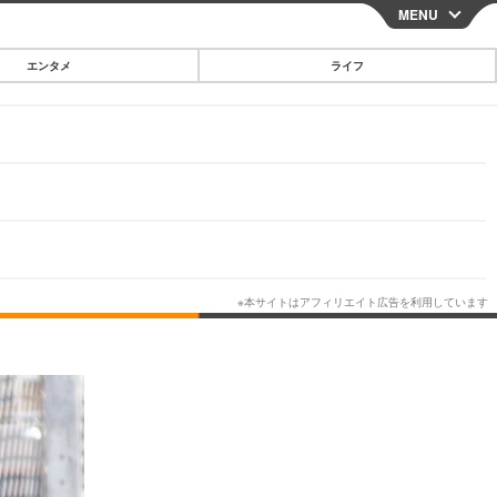
MENU
CLOSE
エンタメ
ライフ
スマートフォン
ガジェット・ツール
その他
映画・ドラマ
韓国・芸能
グルメ
スポーツ
ショッピング
ブログ
その他