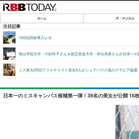
ホーム
IT・デジタル
ホーム
注目記事
IT・デジタル
10G光回線導入レポ
IT・デジタルTOP
SPEED TEST
青山学院大学・小杉怜子さん＆国立音楽大学・井出美希さんが日本一の
ネタ
エンタメ
ミス東大2022ファイナリスト美女5人がシェアハウス風のグラビア披露
ショッピング
エンタメTOP
ライフ
韓流・K-POP
ライフTOP
リリース一覧
日本一のミスキャンパス候補第一弾！39名の美女が公開 16
音楽
ペット
プッシュ通知の停止方法
グラビア
その他
ショッピング