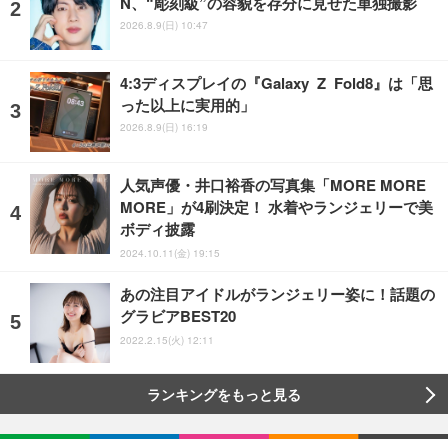
N、“彫刻級”の容貌を存分に見せた単独撮影
2026.8.9(日) 10:47
4:3ディスプレイの『Galaxy Z Fold8』は「思
った以上に実用的」
2026.8.9(日) 16:19
人気声優・井口裕香の写真集「MORE MORE
MORE」が4刷決定！ 水着やランジェリーで美
ボディ披露
2024.10.11(金) 19:15
あの注目アイドルがランジェリー姿に！話題の
グラビアBEST20
2022.2.15(火) 12:11
ランキングをもっと見る