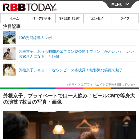
MENU
CLOSE
ホーム
IT・デジタル
SPEED TEST
エンタメ
ライフ
ホーム
注目記事
IT・デジタル
10G光回線導入レポ
IT・デジタルTOP
スマートフォン
SPEED TEST
芳根京子、おうち時間のエプロン姿公開！ファン「かわいい」「いい
お嫁さんになる」と絶賛
ネタ
ガジェット・ツール
エンタメ
芳根京子、キュートなワンピース姿披露！無邪気な笑顔で魅了
ショッピング
その他
エンタメTOP
映画・ドラマ
ライフ
韓流・K-POP
韓国・芸能
ライフTOP
グルメ
リリース一覧
芳根京子、プライベートでは一人飲み！ビールCMで等身大
音楽
スポーツ
ペット
ショッピング
の演技 7枚目の写真・画像
プッシュ通知の停止方法
グラビア
ブログ
その他
ショッピング
その他