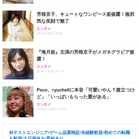
芳根京子、キュートなワンピース姿披露！無邪
気な笑顔で魅了
エンタメ
2019.3.4(月) 8:45
『海月姫』主演の芳根京子がメガネグラビア披
露！
エンタメ
2018.1.6(土) 11:14
Peco、ryuchellに本音「可愛いやん？腹立つけ
ど」「いっぱいもらった愛がある」
エンタメ
2023.2.13(月) 12:30
AIテストエンジニア/ゲーム品質検証/未経験歓迎/初めての転職
も歓迎/土日祝休み/昇給あり