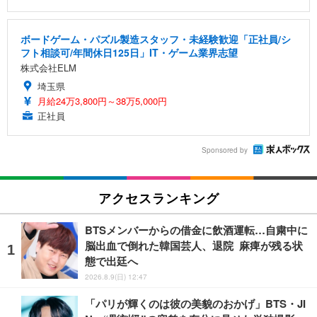
ボードゲーム・パズル製造スタッフ・未経験歓迎「正社員/シ
フト相談可/年間休日125日」IT・ゲーム業界志望
株式会社ELM
埼玉県
月給24万3,800円～38万5,000円
正社員
Sponsored by
アクセスランキング
BTSメンバーからの借金に飲酒運転…自粛中に
脳出血で倒れた韓国芸人、退院 麻痺が残る状
態で出廷へ
2026.8.9(日) 12:47
「パリが輝くのは彼の美貌のおかげ」BTS・JI