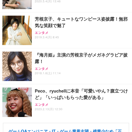
2020.5.4(月) 13:46
芳根京子、キュートなワンピース姿披露！無邪
気な笑顔で魅了
エンタメ
2019.3.4(月) 8:45
『海月姫』主演の芳根京子がメガネグラビア披
露！
エンタメ
2018.1.6(土) 11:14
Peco、ryuchellに本音「可愛いやん？腹立つけ
ど」「いっぱいもらった愛がある」
エンタメ
2023.2.13(月) 12:30
ゲームQAエンジニア・IT・ゲーム業界志望・残業少なめ「正