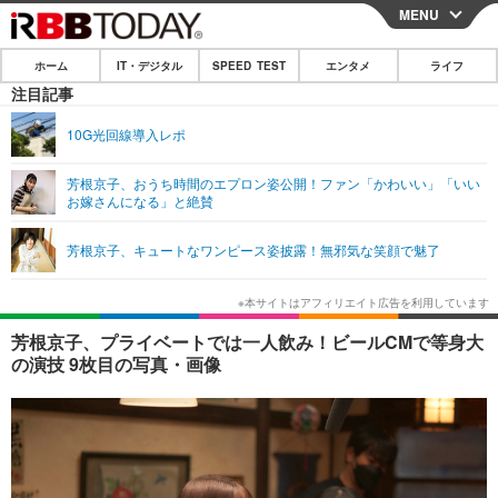
MENU
CLOSE
ホーム
IT・デジタル
SPEED TEST
エンタメ
ライフ
ホーム
注目記事
IT・デジタル
10G光回線導入レポ
IT・デジタルTOP
スマートフォン
SPEED TEST
芳根京子、おうち時間のエプロン姿公開！ファン「かわいい」「いい
お嫁さんになる」と絶賛
ネタ
ガジェット・ツール
エンタメ
芳根京子、キュートなワンピース姿披露！無邪気な笑顔で魅了
ショッピング
その他
エンタメTOP
映画・ドラマ
ライフ
韓流・K-POP
韓国・芸能
ライフTOP
グルメ
リリース一覧
芳根京子、プライベートでは一人飲み！ビールCMで等身大
音楽
スポーツ
ペット
ショッピング
の演技 9枚目の写真・画像
プッシュ通知の停止方法
グラビア
ブログ
その他
ショッピング
その他