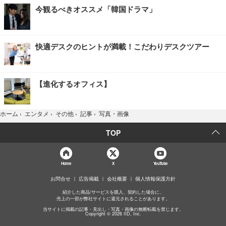
今観るべきオススメ「韓国ドラマ」
快適デスクのヒントが満載！こだわりデスクツアー
【進化するオフィス】
写真・画像
ホーム
›
エンタメ
›
その他
›
記事
›
TOP
Home
X
YouTube
お問合せ
広告掲載
会社概要
個人情報保護方針
紹介した商品/サービスを購入、契約した場合に、
売上の一部が弊社サイトに還元されることがあります。
当サイトに掲載の記事・見出し・写真・画像の無断転載を禁じます。
Copyright © 2026 IID, Inc.