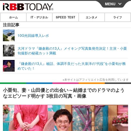
MENU
CLOSE
ホーム
IT・デジタル
SPEED TEST
エンタメ
ライフ
ホーム
注目記事
IT・デジタル
10G光回線導入レポ
IT・デジタルTOP
スマートフォン
SPEED TEST
大河ドラマ『鎌倉殿の13人』メイキング写真集発売決定！主演・小栗
旬撮影の秘蔵カット満載
ネタ
ガジェット・ツール
エンタメ
『鎌倉殿の13人』秘話、体調不良だった大泉洋の“代役”を小栗旬が務
ショッピング
その他
めていた！
エンタメTOP
映画・ドラマ
ライフ
韓流・K-POP
韓国・芸能
ライフTOP
グルメ
リリース一覧
小栗旬、妻・山田優との出会い～結婚までのドラマのよう
音楽
スポーツ
ペット
ショッピング
なエピソード明かす 3枚目の写真・画像
プッシュ通知の停止方法
グラビア
ブログ
その他
ショッピング
その他