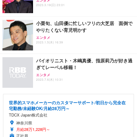
エンタメ
2023.3.19(日) 23:01
小栗旬、山田優に忙しいフリの大芝居 面倒で
やりたくない育児明かす
エンタメ
2023.1.5(木) 16:39
バイオリニスト・木嶋真優、指原莉乃が好き過
ぎてレーベル移籍！
エンタメ
2023.7.6(木) 10:31
世界的スマホメーカーのカスタマーサポート/初日から完全在
宅勤務/未経験OK/月給28万円～
TDCX Japan株式会社
神奈川県
月給28万1,228円～
正社員