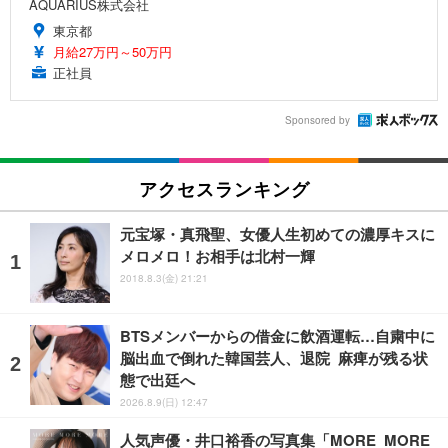
AQUARIUS株式会社
東京都
月給27万円～50万円
正社員
Sponsored by
アクセスランキング
元宝塚・真飛聖、女優人生初めての濃厚キスに
メロメロ！お相手は北村一輝
2018.8.3(金) 21:21
BTSメンバーからの借金に飲酒運転…自粛中に
脳出血で倒れた韓国芸人、退院 麻痺が残る状
態で出廷へ
2026.8.9(日) 12:47
人気声優・井口裕香の写真集「MORE MORE