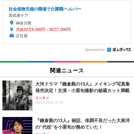
社会保険完備の職場で介護職/ヘルパー
若武者ケア
神奈川県
月給22万9,000円～28万7,000円
正社員
Sponsored by
関連ニュース
大河ドラマ『鎌倉殿の13人』メイキング写真集
発売決定！主演・小栗旬撮影の秘蔵カット満載
エンタメ
2023.3.22(水) 21:22
『鎌倉殿の13人』秘話、体調不良だった大泉洋
の“代役”を小栗旬が務めていた！