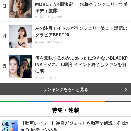
MORE」が4刷決定！ 水着やランジェリーで美
ボディ披露
2024.10.11(金) 19:15
あの注目アイドルがランジェリー姿に！話題の
グラビアBEST20
2022.2.15(火) 12:11
何を意味するのか…めったに泣かないBLACKP
INK・ジス、10周年イベント終了しファンを前
に涙
2026.8.9(日) 11:17
ランキングをもっと見る
特集・連載
【動画レビュー】注目ガジェットを動画で解説！公式Y
ouTubeチャンネル