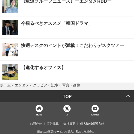
【坂道グループニュース】ーエンタメRBBー
今観るべきオススメ「韓国ドラマ」
快適デスクのヒントが満載！こだわりデスクツアー
【進化するオフィス】
写真・画像
ホーム
›
エンタメ
›
グラビア
›
記事
›
TOP
Home
X
YouTube
お問合せ
広告掲載
会社概要
個人情報保護方針
紹介した商品/サービスを購入、契約した場合に、