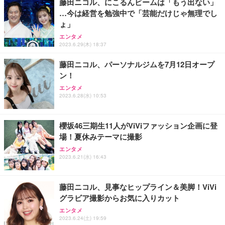
藤田ニコル、にこるんビームは「もう出ない」
…今は経営を勉強中で「芸能だけじゃ無理でし
ょ」
エンタメ
2023.6.29(木) 18:37
藤田ニコル、パーソナルジムを7月12日オープ
ン！
エンタメ
2023.6.28(水) 10:53
櫻坂46三期生11人がViViファッション企画に登
場！夏休みテーマに撮影
エンタメ
2023.6.21(水) 16:43
藤田ニコル、見事なヒップライン＆美脚！ViVi
グラビア撮影からお気に入りカット
エンタメ
2023.6.24(土) 19:59