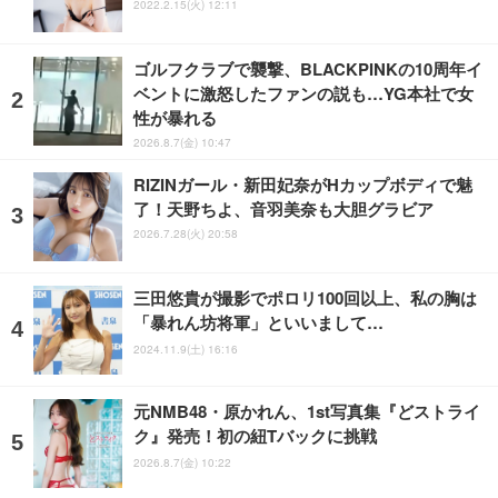
2022.2.15(火) 12:11
ゴルフクラブで襲撃、BLACKPINKの10周年イ
ベントに激怒したファンの説も…YG本社で女
性が暴れる
2026.8.7(金) 10:47
RIZINガール・新田妃奈がHカップボディで魅
了！天野ちよ、音羽美奈も大胆グラビア
2026.7.28(火) 20:58
三田悠貴が撮影でポロリ100回以上、私の胸は
「暴れん坊将軍」といいまして…
2024.11.9(土) 16:16
元NMB48・原かれん、1st写真集『どストライ
ク』発売！初の紐Tバックに挑戦
2026.8.7(金) 10:22