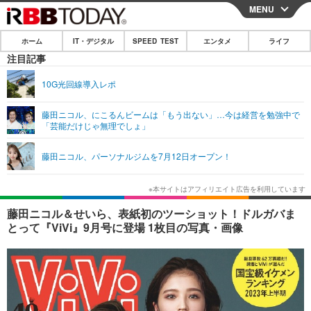
MENU
CLOSE
ホーム
IT・デジタル
SPEED TEST
エンタメ
ライフ
ホーム
注目記事
IT・デジタル
10G光回線導入レポ
IT・デジタルTOP
スマートフォン
SPEED TEST
藤田ニコル、にこるんビームは「もう出ない」…今は経営を勉強中で
「芸能だけじゃ無理でしょ」
ネタ
ガジェット・ツール
エンタメ
藤田ニコル、パーソナルジムを7月12日オープン！
ショッピング
その他
エンタメTOP
映画・ドラマ
ライフ
韓流・K-POP
韓国・芸能
ライフTOP
グルメ
リリース一覧
藤田ニコル＆せいら、表紙初のツーショット！ドルガバま
音楽
スポーツ
ペット
ショッピング
とって『ViVi』9月号に登場 1枚目の写真・画像
プッシュ通知の停止方法
グラビア
ブログ
その他
ショッピング
その他