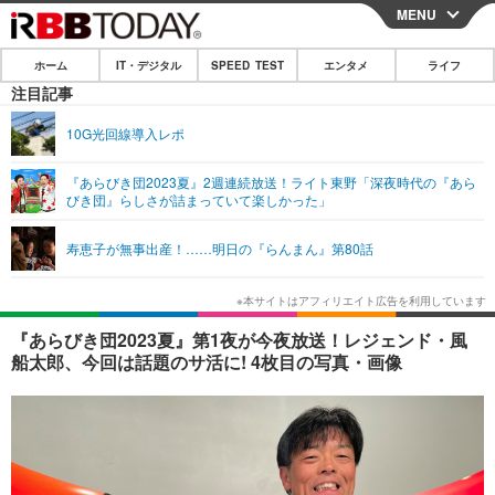
MENU
CLOSE
ホーム
IT・デジタル
SPEED TEST
エンタメ
ライフ
ホーム
注目記事
IT・デジタル
10G光回線導入レポ
IT・デジタルTOP
スマートフォン
SPEED TEST
『あらびき団2023夏』2週連続放送！ライト東野「深夜時代の『あら
びき団』らしさが詰まっていて楽しかった」
ネタ
ガジェット・ツール
エンタメ
寿恵子が無事出産！……明日の『らんまん』第80話
ショッピング
その他
エンタメTOP
映画・ドラマ
ライフ
韓流・K-POP
韓国・芸能
ライフTOP
グルメ
リリース一覧
『あらびき団2023夏』第1夜が今夜放送！レジェンド・風
音楽
スポーツ
ペット
ショッピング
船太郎、今回は話題のサ活に! 4枚目の写真・画像
プッシュ通知の停止方法
グラビア
ブログ
その他
ショッピング
その他