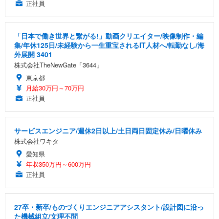
正社員
「日本で働き世界と繋がる!」動画クリエイター/映像制作・編
集/年休125日/未経験から一生重宝されるIT人材へ/転勤なし/海
外展開 3401
株式会社TheNewGate「3644」
東京都
月給30万円～70万円
正社員
サービスエンジニア/週休2日以上/土日両日固定休み/日曜休み
株式会社ワキタ
愛知県
年収350万円～600万円
正社員
27卒・新卒/ものづくりエンジニアアシスタント/設計図に沿っ
た機械組立/文理不問