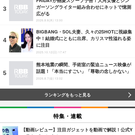
FRIDAYが熱愛スクープ予告！大河女優とシン
ガーソングライター組み合わせにネットで憶測
広がる
2026.8.6(木) 13:00
BIGBANG・SOL夫妻、久々の2SHOTに視線集
中！結婚式にともに出席、カリスマ性溢れる姿
に注目
2025.10.12(日) 17:47
熊本地震の瞬間、手術室の緊迫ニュース映像が
話題！「本当にすごい」「尊敬の念しかない」
2026.8.7(金) 13:02
ランキングをもっと見る
特集・連載
【動画レビュー】注目ガジェットを動画で解説！公式Y