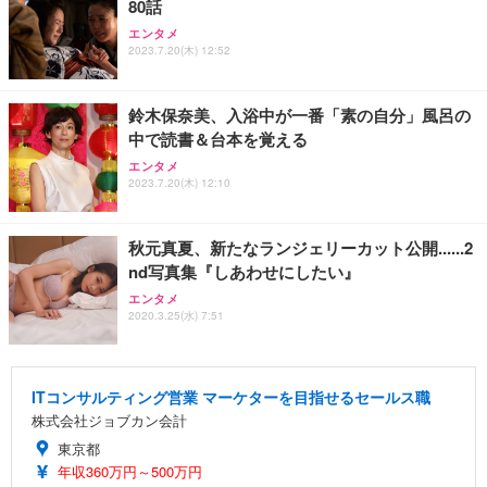
80話
エンタメ
2023.7.20(木) 12:52
鈴木保奈美、入浴中が一番「素の自分」風呂の
中で読書＆台本を覚える
エンタメ
2023.7.20(木) 12:10
秋元真夏、新たなランジェリーカット公開......2
nd写真集『しあわせにしたい』
エンタメ
2020.3.25(水) 7:51
ITコンサルティング営業 マーケターを目指せるセールス職
株式会社ジョブカン会計
東京都
年収360万円～500万円