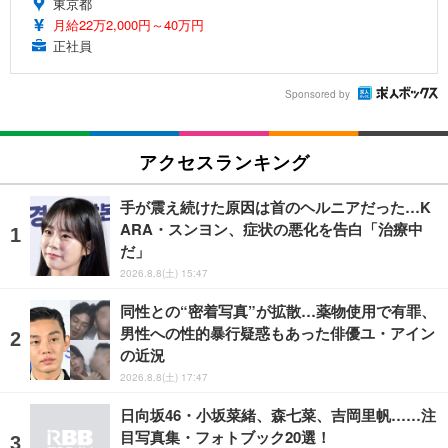
東京都
月給22万2,000円～40万円
正社員
Sponsored by
アクセスランキング
手が震え続けた原因は首のヘルニアだった…K
ARA・スンヨン、症状の悪化を告白「治療中
だ」
2026.8.8(土) 15:47
同性との“密着写真”が拡散…薬物使用で有罪、
男性への性的暴行疑惑もあった俳優ユ・アイン
の近況
2026.8.8(土) 17:47
日向坂46・小坂菜緒、森七菜、吉岡里帆……注
目写真集・フォトブック20選！