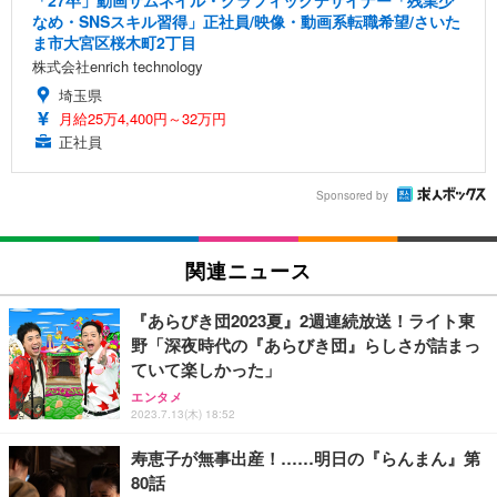
「27卒」動画サムネイル・グラフィックデザイナー「残業少
なめ・SNSスキル習得」正社員/映像・動画系転職希望/さいた
ま市大宮区桜木町2丁目
株式会社enrich technology
埼玉県
月給25万4,400円～32万円
正社員
Sponsored by
関連ニュース
『あらびき団2023夏』2週連続放送！ライト東
野「深夜時代の『あらびき団』らしさが詰まっ
ていて楽しかった」
エンタメ
2023.7.13(木) 18:52
寿恵子が無事出産！……明日の『らんまん』第
80話