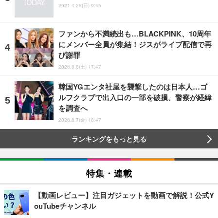
2021.4.25(日) 9:45
ファンから不満続出も…BLACKPINK、10周年
にメンバー全員が集結！ジスがライブ配信で再
び謝罪
2026.8.8(土) 17:47
韓国YGエンタ社屋を襲撃したのは日本人…ゴ
ルフクラブで出入口の一部を破損、警察が経緯
を調査へ
2026.8.7(金) 18:47
ランキングをもっと見る
特集・連載
【動画レビュー】注目ガジェットを動画で解説！公式Y
ouTubeチャンネル