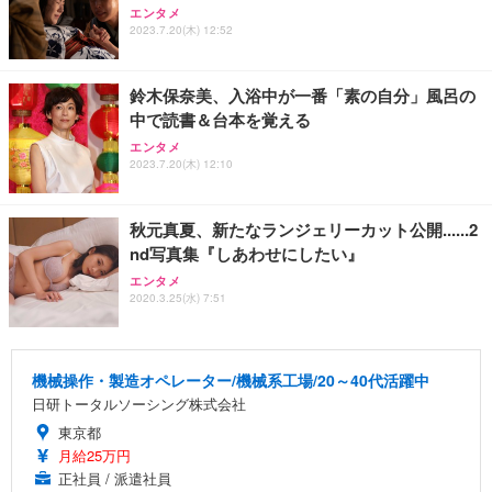
エンタメ
2023.7.20(木) 12:52
鈴木保奈美、入浴中が一番「素の自分」風呂の
中で読書＆台本を覚える
エンタメ
2023.7.20(木) 12:10
秋元真夏、新たなランジェリーカット公開......2
nd写真集『しあわせにしたい』
エンタメ
2020.3.25(水) 7:51
機械操作・製造オペレーター/機械系工場/20～40代活躍中
日研トータルソーシング株式会社
東京都
月給25万円
正社員 / 派遣社員