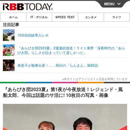
MENU
CLOSE
ホーム
IT・デジタル
SPEED TEST
エンタメ
ライフ
ホーム
注目記事
IT・デジタル
10G光回線導入レポ
IT・デジタルTOP
スマートフォン
SPEED TEST
『あらびき団2023夏』2週連続放送！ライト東野「深夜時代の『あら
びき団』らしさが詰まっていて楽しかった」
ネタ
ガジェット・ツール
エンタメ
寿恵子が無事出産！……明日の『らんまん』第80話
ショッピング
その他
エンタメTOP
映画・ドラマ
ライフ
韓流・K-POP
韓国・芸能
ライフTOP
グルメ
リリース一覧
『あらびき団2023夏』第1夜が今夜放送！レジェンド・風
音楽
スポーツ
ペット
ショッピング
船太郎、今回は話題のサ活に! 10枚目の写真・画像
プッシュ通知の停止方法
グラビア
ブログ
その他
ショッピング
その他