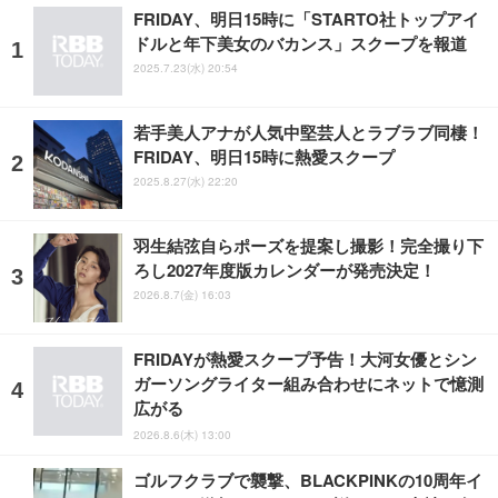
FRIDAY、明日15時に「STARTO社トップアイ
ドルと年下美女のバカンス」スクープを報道
2025.7.23(水) 20:54
若手美人アナが人気中堅芸人とラブラブ同棲！
FRIDAY、明日15時に熱愛スクープ
2025.8.27(水) 22:20
羽生結弦自らポーズを提案し撮影！完全撮り下
ろし2027年度版カレンダーが発売決定！
2026.8.7(金) 16:03
FRIDAYが熱愛スクープ予告！大河女優とシン
ガーソングライター組み合わせにネットで憶測
広がる
2026.8.6(木) 13:00
ゴルフクラブで襲撃、BLACKPINKの10周年イ