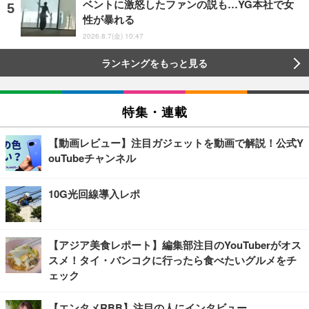
ベントに激怒したファンの説も…YG本社で女
性が暴れる
2026.8.7(金) 10:47
ランキングをもっと見る
特集・連載
【動画レビュー】注目ガジェットを動画で解説！公式Y
ouTubeチャンネル
10G光回線導入レポ
【アジア美食レポート】編集部注目のYouTuberがオス
スメ！タイ・バンコクに行ったら食べたいグルメをチ
ェック
【エンタメRBB】注目の人にインタビュー