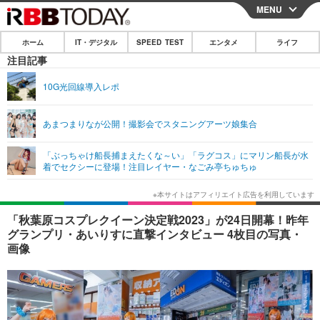
MENU
CLOSE
ホーム
IT・デジタル
SPEED TEST
エンタメ
ライフ
ホーム
注目記事
IT・デジタル
10G光回線導入レポ
IT・デジタルTOP
スマートフォン
SPEED TEST
あまつまりなが公開！撮影会でスタニングアーツ娘集合
ネタ
ガジェット・ツール
エンタメ
「ぶっちゃけ船長捕まえたくな～い」「ラグコス」にマリン船長が水
ショッピング
その他
着でセクシーに登場！注目レイヤー・なごみ亭ちゅちゅ
エンタメTOP
映画・ドラマ
ライフ
韓流・K-POP
韓国・芸能
ライフTOP
グルメ
リリース一覧
「秋葉原コスプレクイーン決定戦2023」が24日開幕！昨年
音楽
スポーツ
ペット
ショッピング
グランプリ・あいりすに直撃インタビュー 4枚目の写真・
プッシュ通知の停止方法
画像
グラビア
ブログ
その他
ショッピング
その他