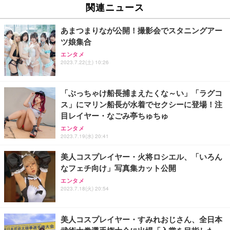
関連ニュース
あまつまりなが公開！撮影会でスタニングアー
ツ娘集合
エンタメ
2023.7.22(土) 10:26
「ぶっちゃけ船長捕まえたくな～い」「ラグコ
ス」にマリン船長が水着でセクシーに登場！注
目レイヤー・なごみ亭ちゅちゅ
エンタメ
2023.7.19(水) 20:41
美人コスプレイヤー・火将ロシエル、「いろん
なフェチ向け」写真集カット公開
エンタメ
2023.7.18(火) 20:54
美人コスプレイヤー・すみれおじさん、全日本