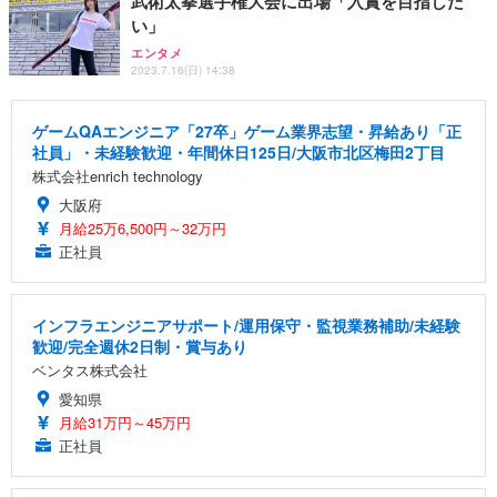
武術太拳選手権大会に出場「入賞を目指した
い」
エンタメ
2023.7.16(日) 14:38
ゲームQAエンジニア「27卒」ゲーム業界志望・昇給あり「正
社員」・未経験歓迎・年間休日125日/大阪市北区梅田2丁目
株式会社enrich technology
大阪府
月給25万6,500円～32万円
正社員
インフラエンジニアサポート/運用保守・監視業務補助/未経験
歓迎/完全週休2日制・賞与あり
ベンタス株式会社
愛知県
月給31万円～45万円
正社員