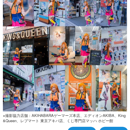
※撮影協力店舗：AKIHABARAゲーマーズ本店、エディオンAKIBA、King
&Queen、レプマート 東京アキバ店、くじ専門店マッハ ホビー館