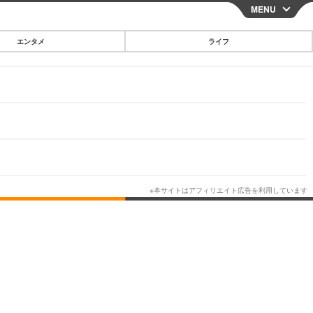
MENU
CLOSE
エンタメ
ライフ
スマートフォン
ガジェット・ツール
その他
映画・ドラマ
韓国・芸能
グルメ
スポーツ
ショッピング
ブログ
その他