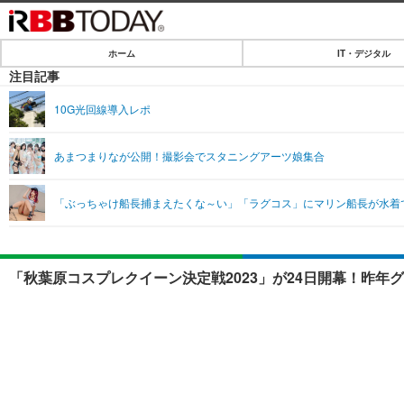
ホーム
IT・デジタル
ホーム
注目記事
IT・デジタル
10G光回線導入レポ
IT・デジタルTOP
SPEED TEST
あまつまりなが公開！撮影会でスタニングアーツ娘集合
ネタ
エンタメ
「ぶっちゃけ船長捕まえたくな～い」「ラグコス」にマリン船長が水着
ショッピング
エンタメTOP
ライフ
韓流・K-POP
ライフTOP
リリース一覧
「秋葉原コスプレクイーン決定戦2023」が24日開幕！昨年
音楽
ペット
プッシュ通知の停止方法
グラビア
その他
ショッピング