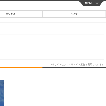
MENU
CLOSE
エンタメ
ライフ
スマートフォン
ガジェット・ツール
その他
映画・ドラマ
韓国・芸能
グルメ
スポーツ
ショッピング
ブログ
その他