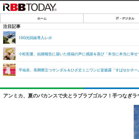
ホーム
IT・デジタル
ホーム
注目記事
IT・デジタル
10G光回線導入レポ
IT・デジタルTOP
SPEED TEST
小松彩夏、結婚報告に届いた祝福の声に感謝＆喜び「本当に本当に幸せ
ネタ
エンタメ
平祐奈、美脚際立つサンダル＆ひざ丈ミニワンピ姿披露「すばせかチー
ショッピング
エンタメTOP
ライフ
韓流・K-POP
ライフTOP
リリース一覧
アンミカ、夏のバカンスで夫とラブラブゴルフ！手つなぎラウ
音楽
ペット
プッシュ通知の停止方法
グラビア
その他
ショッピング