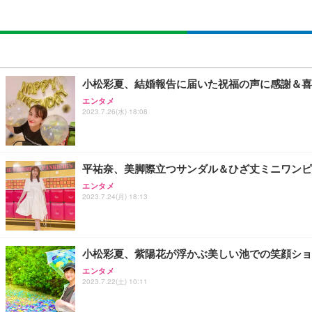
小松彩夏、結婚報告に届いた祝福の声に感謝＆喜
エンタメ
2023.7.26(水) 18:08
平祐奈、美脚際立つサンダル＆ひざ丈ミニワンピ
エンタメ
2023.7.24(月) 18:13
小松彩夏、紫陽花が浮かぶ美しい池での笑顔ショ
エンタメ
2023.7.22(土) 10:11