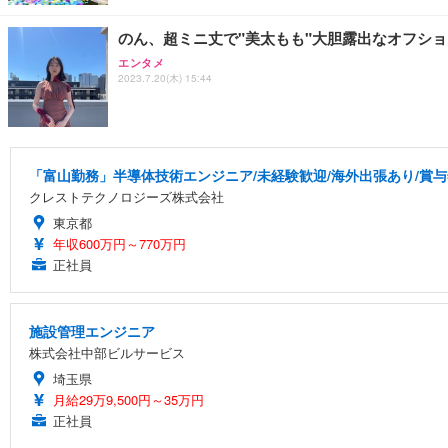
のん、超ミニ丈で"美太もも"大胆露出なオフシ
エンタメ
2023.7.20(木) 15:44
「富山勤務」半導体技術エンジニア/未経験歓迎/海外出張あり/賞与
クレストテクノロジーズ株式会社
東京都
年収600万円～770万円
正社員
施設管理エンジニア
株式会社中部ビルサービス
埼玉県
月給29万9,500円～35万円
正社員