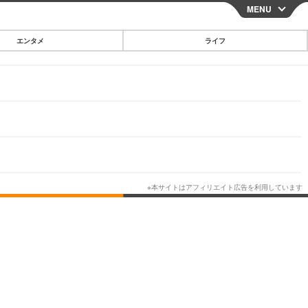
MENU
CLOSE
エンタメ
ライフ
スマートフォン
ガジェット・ツール
その他
映画・ドラマ
韓国・芸能
グルメ
スポーツ
ショッピング
ブログ
その他