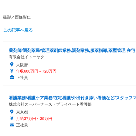
撮影／西條彰仁
この記事へ戻る
薬剤師/調剤薬局/管理薬剤師業務,調剤業務,服薬指導,薬歴管理,在宅
有限会社イトーヤク
大阪府
年収600万円～720万円
正社員
看護業務/看護ケア業務/在宅看護/外出付き添い看護など/スタッ
株式会社スーパーナース・プライベート看護部
東京都
月給37万円～39万円
正社員