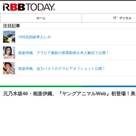
ホーム
IT・デジタル
ホーム
注目記事
IT・デジタル
10G光回線導入レポ
IT・デジタルTOP
SPEED TEST
相楽伊織、グラビア撮影の密着動画を本人解説で公開！
ネタ
エンタメ
相楽伊織、迫力バストのグラビアオフショット公開！
ショッピング
エンタメTOP
ライフ
韓流・K-POP
ライフTOP
リリース一覧
元乃木坂46・相楽伊織、『ヤングアニマルWeb』初登場！美
音楽
ペット
プッシュ通知の停止方法
グラビア
その他
ショッピング