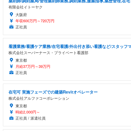
薬剤師/調剤薬局/管理薬剤師業務,調剤業務,服薬指導,薬歴管理,在宅
有限会社イトーヤク
大阪府
年収600万円～720万円
正社員
看護業務/看護ケア業務/在宅看護/外出付き添い看護など/スタッ
株式会社スーパーナース・プライベート看護部
東京都
月給37万円～39万円
正社員
在宅可 実施フェーズでの建築Revitオペレーター
株式会社アルファコーポレーション
東京都
時給2,000円～
正社員 / 派遣社員