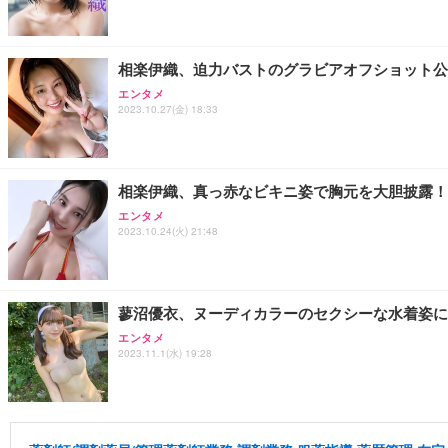
相楽伊織、迫力バストのグラビアオフショット公
エンタメ
2023.10.27(金) 18:33
相楽伊織、真っ赤なビキニ姿で胸元を大胆披露！
エンタメ
2023.10.24(火) 21:48
蓼沼優衣、ヌーディカラーのセクシーな水着姿に
エンタメ
2023.11.1(水) 19:28