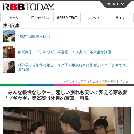
MENU
CLOSE
ホーム
IT・デジタル
SPEED TEST
エンタメ
ライフ
ホーム
注目記事
IT・デジタル
10G光回線導入レポ
IT・デジタルTOP
スマートフォン
SPEED TEST
藤間爽子、『ブギウギ』再登場！！本家の日本舞踊が話題
ネタ
ガジェット・ツール
エンタメ
林部長から衝撃の報告 スズ子の東京行きに影響か！？『ブギウギ』
ショッピング
その他
第24話
エンタメTOP
映画・ドラマ
ライフ
韓流・K-POP
韓国・芸能
ライフTOP
グルメ
リリース一覧
「みんな根性なしや～」悲しい別れも笑いに変える家族愛
音楽
スポーツ
ペット
ショッピング
『ブギウギ』第25話 1枚目の写真・画像
プッシュ通知の停止方法
グラビア
ブログ
その他
ショッピング
その他