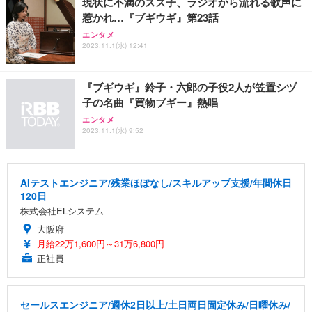
現状に不満のスズ子、ラジオから流れる歌声に
惹かれ…『ブギウギ』第23話
エンタメ
2023.11.1(水) 12:41
『ブギウギ』鈴子・六郎の子役2人が笠置シヅ
子の名曲『買物ブギー』熱唱
エンタメ
2023.11.1(水) 9:52
AIテストエンジニア/残業ほぼなし/スキルアップ支援/年間休日
120日
株式会社ELシステム
大阪府
月給22万1,600円～31万6,800円
正社員
セールスエンジニア/週休2日以上/土日両日固定休み/日曜休み/