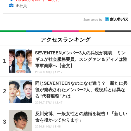
正社員
Sponsored by
アクセスランキング
SEVENTEENメンバー3人の兵役が発表 ミン
ギュが社会服務要員、スングァン＆ディノは陸
軍軍楽隊へ【全文】
2026.8.10(月) 11:17
同じSEVENTEENなのになぜ違う？ 新たに兵
役が発表されたメンバー2人、現役兵とは異な
る“代替服務”とは
2026.7.27(月) 12:47
及川光博、一般女性との結婚を報告！「新しい
命を授かっております」
2026.8.10(月) 8:48