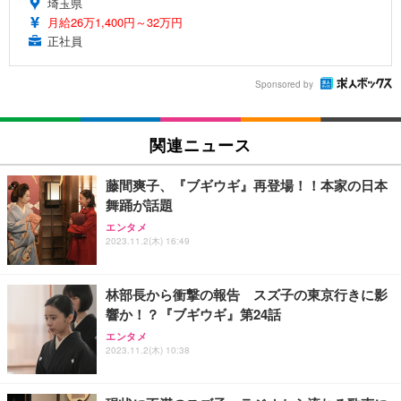
埼玉県
月給26万1,400円～32万円
正社員
Sponsored by
関連ニュース
藤間爽子、『ブギウギ』再登場！！本家の日本
舞踊が話題
エンタメ
2023.11.2(木) 16:49
林部長から衝撃の報告 スズ子の東京行きに影
響か！？『ブギウギ』第24話
エンタメ
2023.11.2(木) 10:38