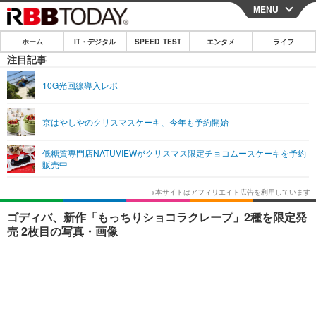
MENU
CLOSE
ホーム
IT・デジタル
SPEED TEST
エンタメ
ライフ
ホーム
注目記事
IT・デジタル
10G光回線導入レポ
IT・デジタルTOP
スマートフォン
SPEED TEST
京はやしやのクリスマスケーキ、今年も予約開始
ネタ
ガジェット・ツール
エンタメ
低糖質専門店NATUVIEWがクリスマス限定チョコムースケーキを予約
ショッピング
その他
販売中
エンタメTOP
映画・ドラマ
ライフ
韓流・K-POP
韓国・芸能
ライフTOP
グルメ
リリース一覧
ゴディバ、新作「もっちりショコラクレープ」2種を限定発
音楽
スポーツ
ペット
ショッピング
売 2枚目の写真・画像
プッシュ通知の停止方法
グラビア
ブログ
その他
ショッピング
その他