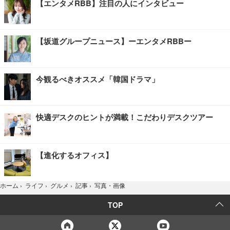
【エンタメRBB】注目の人にインタビュー
【坂道グループニュース】ーエンタメRBBー
今観るべきオススメ「韓国ドラマ」
快適デスクのヒントが満載！こだわりデスクツアー
【進化するオフィス】
写真・画像
ホーム
›
ライフ
›
グルメ
›
記事
›
TOP