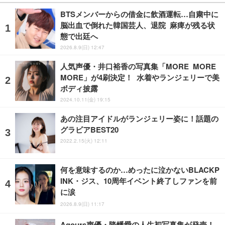
BTSメンバーからの借金に飲酒運転…自粛中に
脳出血で倒れた韓国芸人、退院 麻痺が残る状
態で出廷へ
2026.8.9(日) 12:47
人気声優・井口裕香の写真集「MORE MORE
MORE」が4刷決定！ 水着やランジェリーで美
ボディ披露
2024.10.11(金) 19:15
あの注目アイドルがランジェリー姿に！話題の
グラビアBEST20
2022.2.15(火) 12:11
何を意味するのか…めったに泣かないBLACKP
INK・ジス、10周年イベント終了しファンを前
に涙
2026.8.9(日) 11:17
Aqours声優・降幡愛の人生初写真集が発売！