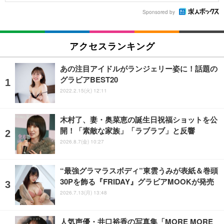
Sponsored by
アクセスランキング
あの注目アイドルがランジェリー姿に！話題の
グラビアBEST20
2022.2.15(火) 12:11
木村了、妻・奥菜恵の誕生日祝福ショットを公
開！「素敵な家族」「ラブラブ」と反響
2026.8.7(金) 10:27
“最強グラマラスボディ”東雲うみが表紙＆巻頭
30Pを飾る『FRIDAY』グラビアMOOKが発売
2026.7.13(月) 13:48
人気声優・井口裕香の写真集「MORE MORE