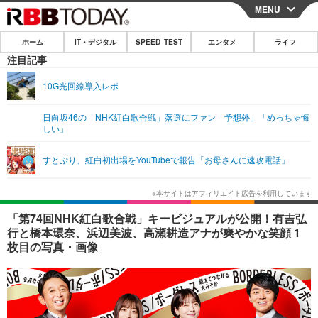
MENU
CLOSE
ホーム
IT・デジタル
SPEED TEST
エンタメ
ライフ
ホーム
注目記事
IT・デジタル
10G光回線導入レポ
IT・デジタルTOP
スマートフォン
SPEED TEST
日向坂46の「NHK紅白歌合戦」落選にファン「予想外」「めっちゃ悔
しい」
ネタ
ガジェット・ツール
エンタメ
すとぷり、紅白初出場をYouTubeで報告「お母さんに速攻電話」
ショッピング
その他
エンタメTOP
映画・ドラマ
ライフ
韓流・K-POP
韓国・芸能
ライフTOP
グルメ
リリース一覧
「第74回NHK紅白歌合戦」キービジュアルが公開！有吉弘
音楽
スポーツ
ペット
ショッピング
行と橋本環奈、浜辺美波、高瀬耕造アナが爽やかな笑顔 1
プッシュ通知の停止方法
枚目の写真・画像
グラビア
ブログ
その他
ショッピング
その他