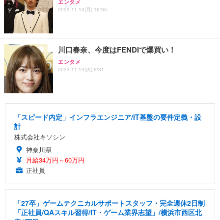
エンタメ
2023.11.13(月) 16:35
川口春奈、今度はFENDIで爆買い！
エンタメ
2023.11.14(火) 9:31
「スピード内定」インフラエンジニア/IT基盤の要件定義・設
計
株式会社キソシン
神奈川県
月給34万円～60万円
正社員
「27卒」ゲームテクニカルサポートスタッフ・完全週休2日制
「正社員/QAスキル習得/IT・ゲーム業界志望」/横浜市西区北