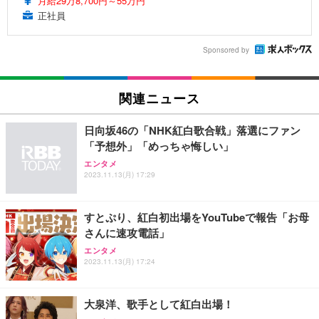
月給29万8,700円～55万円
正社員
Sponsored by
関連ニュース
日向坂46の「NHK紅白歌合戦」落選にファン
「予想外」「めっちゃ悔しい」
エンタメ
2023.11.13(月) 17:29
すとぷり、紅白初出場をYouTubeで報告「お母
さんに速攻電話」
エンタメ
2023.11.13(月) 17:24
大泉洋、歌手として紅白出場！