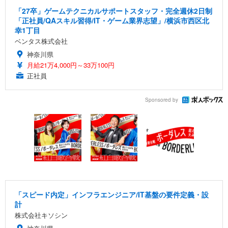
「27卒」ゲームテクニカルサポートスタッフ・完全週休2日制
「正社員/QAスキル習得/IT・ゲーム業界志望」/横浜市西区北
幸1丁目
ベンタス株式会社
神奈川県
月給21万4,000円～33万100円
正社員
Sponsored by
「スピード内定」インフラエンジニア/IT基盤の要件定義・設
計
株式会社キソシン