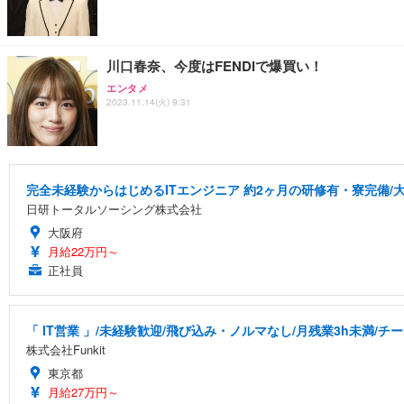
川口春奈、今度はFENDIで爆買い！
エンタメ
2023.11.14(火) 9:31
完全未経験からはじめるITエンジニア 約2ヶ月の研修有・寮完備/大
日研トータルソーシング株式会社
大阪府
月給22万円～
正社員
「 IT営業 」/未経験歓迎/飛び込み・ノルマなし/月残業3h未満/
株式会社Funkit
東京都
月給27万円～