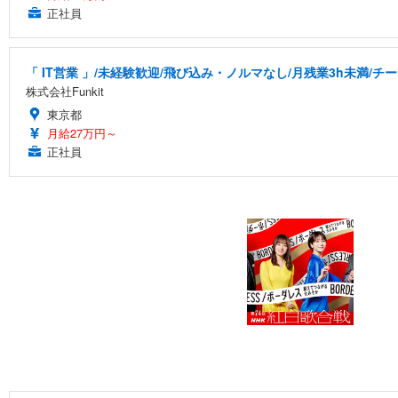
正社員
「 IT営業 」/未経験歓迎/飛び込み・ノルマなし/月残業3h未満/
株式会社Funkit
東京都
月給27万円～
正社員