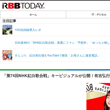
ホーム
IT・デジタル
ホーム
注目記事
IT・デジタル
10G光回線導入レポ
IT・デジタルTOP
SPEED TEST
日向坂46の「NHK紅白歌合戦」落選にファン「予想外」「めっちゃ悔
ネタ
エンタメ
すとぷり、紅白初出場をYouTubeで報告「お母さんに速攻電話」
ショッピング
エンタメTOP
ライフ
韓流・K-POP
ライフTOP
リリース一覧
「第74回NHK紅白歌合戦」キービジュアルが公開！有吉弘
音楽
ペット
プッシュ通知の停止方法
グラビア
その他
ショッピング