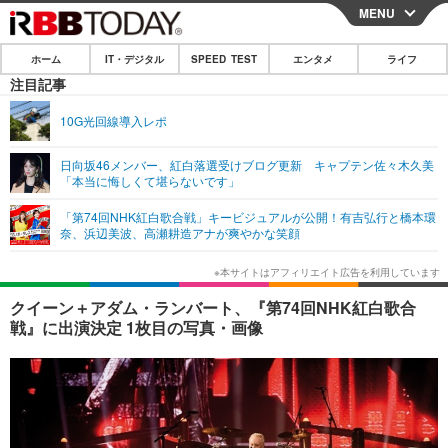
MENU
CLOSE
ホーム
IT・デジタル
SPEED TEST
エンタメ
ライフ
ホーム
注目記事
IT・デジタル
10G光回線導入レポ
IT・デジタルTOP
スマートフォン
SPEED TEST
日向坂46メンバー、紅白落選受けブログ更新 キャプテン佐々木久美
「本当に悔しくて堪らないです」
ネタ
ガジェット・ツール
エンタメ
「第74回NHK紅白歌合戦」キービジュアルが公開！有吉弘行と橋本環
ショッピング
その他
奈、浜辺美波、高瀬耕造アナが爽やかな笑顔
エンタメTOP
映画・ドラマ
ライフ
韓流・K-POP
韓国・芸能
ライフTOP
グルメ
リリース一覧
クイーン＋アダム・ランバート、『第74回NHK紅白歌合
音楽
スポーツ
ペット
ショッピング
戦』に出演決定 1枚目の写真・画像
プッシュ通知の停止方法
グラビア
ブログ
その他
ショッピング
その他