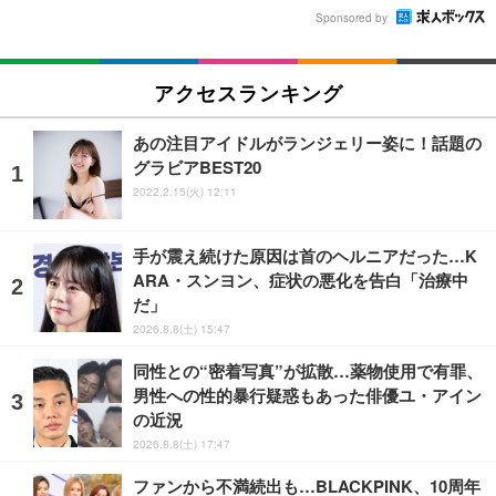
Sponsored by
アクセスランキング
あの注目アイドルがランジェリー姿に！話題の
グラビアBEST20
2022.2.15(火) 12:11
手が震え続けた原因は首のヘルニアだった…K
ARA・スンヨン、症状の悪化を告白「治療中
だ」
2026.8.8(土) 15:47
同性との“密着写真”が拡散…薬物使用で有罪、
男性への性的暴行疑惑もあった俳優ユ・アイン
の近況
2026.8.8(土) 17:47
ファンから不満続出も…BLACKPINK、10周年