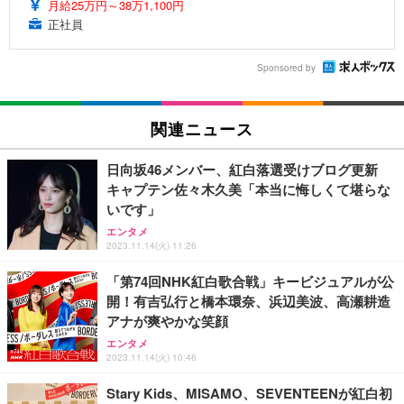
月給25万円～38万1,100円
正社員
Sponsored by
関連ニュース
日向坂46メンバー、紅白落選受けブログ更新
キャプテン佐々木久美「本当に悔しくて堪らな
いです」
エンタメ
2023.11.14(火) 11:26
「第74回NHK紅白歌合戦」キービジュアルが公
開！有吉弘行と橋本環奈、浜辺美波、高瀬耕造
アナが爽やかな笑顔
エンタメ
2023.11.14(火) 10:46
Stary Kids、MISAMO、SEVENTEENが紅白初