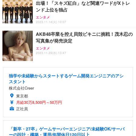
出場！「スキズ紅白」など関連ワードがXトレ
ンド上位を独占
エンタメ
2023.11.14(火) 10:07
AKB48卒業を控え貝殻ビキニに挑戦！茂木忍の
写真集が発売決定
エンタメ
2023.11.29(水) 13:47
独学や未経験からスタートするゲーム開発エンジニアのアシ
スタント
株式会社Creer
東京都
月給30万8,500円～50万円
正社員
「新卒・27卒」ゲームサーバーエンジニア/未経験OK/サーバ
ーの設計・構築・運用/年間休日120日以上