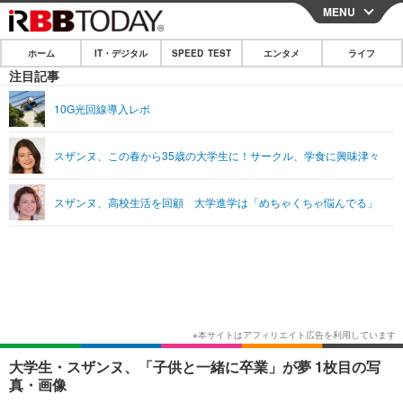
MENU
CLOSE
ホーム
IT・デジタル
SPEED TEST
エンタメ
ライフ
ホーム
注目記事
IT・デジタル
10G光回線導入レポ
IT・デジタルTOP
スマートフォン
SPEED TEST
スザンヌ、この春から35歳の大学生に！サークル、学食に興味津々
ネタ
ガジェット・ツール
エンタメ
スザンヌ、高校生活を回顧 大学進学は「めちゃくちゃ悩んでる」
ショッピング
その他
エンタメTOP
映画・ドラマ
ライフ
韓流・K-POP
韓国・芸能
ライフTOP
グルメ
リリース一覧
音楽
スポーツ
ペット
ショッピング
プッシュ通知の停止方法
グラビア
ブログ
その他
ショッピング
その他
大学生・スザンヌ、「子供と一緒に卒業」が夢 1枚目の写
真・画像