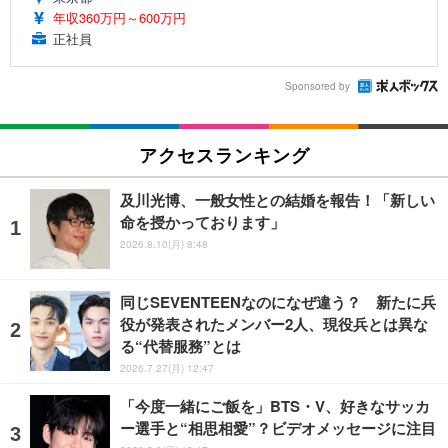
年収360万円～600万円
正社員
Sponsored by
アクセスランキング
及川光博、一般女性との結婚を報告！「新しい
命を授かっております」
2026.8.10(月) 8:48
同じSEVENTEENなのになぜ違う？ 新たに兵
役が発表されたメンバー2人、現役兵とは異な
る“代替服務”とは
2026.7.27(月) 12:47
「今度一緒にご飯を」BTS・V、好きなサッカ
ー選手と“相思相愛”？ビデオメッセージに注目