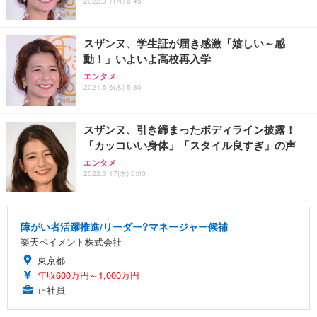
2022.3.7(月) 6:45
スザンヌ、学生証が届き感激「嬉しい～感
動！」いよいよ高校再入学
エンタメ
2021.5.6(木) 5:30
スザンヌ、引き締まったボディライン披露！
「カッコいい身体」「スタイル良すぎ」の声
エンタメ
2022.3.17(木) 6:00
障がい者活躍推進/リーダー?マネージャー候補
楽天ペイメント株式会社
東京都
年収600万円～1,000万円
正社員