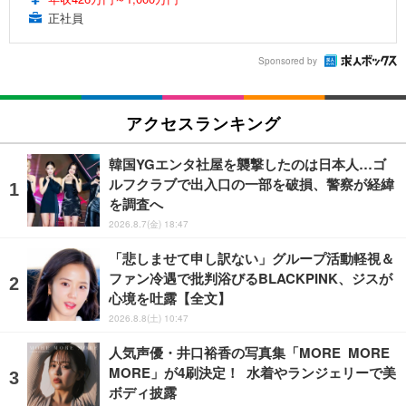
正社員
Sponsored by
アクセスランキング
韓国YGエンタ社屋を襲撃したのは日本人…ゴ
ルフクラブで出入口の一部を破損、警察が経緯
を調査へ
2026.8.7(金) 18:47
「悲しませて申し訳ない」グループ活動軽視＆
ファン冷遇で批判浴びるBLACKPINK、ジスが
心境を吐露【全文】
2026.8.8(土) 10:47
人気声優・井口裕香の写真集「MORE MORE
MORE」が4刷決定！ 水着やランジェリーで美
ボディ披露