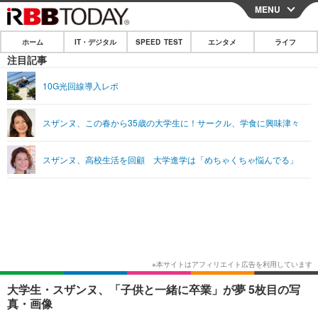
MENU
CLOSE
ホーム
IT・デジタル
SPEED TEST
エンタメ
ライフ
ホーム
注目記事
IT・デジタル
10G光回線導入レポ
IT・デジタルTOP
スマートフォン
SPEED TEST
スザンヌ、この春から35歳の大学生に！サークル、学食に興味津々
ネタ
ガジェット・ツール
エンタメ
スザンヌ、高校生活を回顧 大学進学は「めちゃくちゃ悩んでる」
ショッピング
その他
エンタメTOP
映画・ドラマ
ライフ
韓流・K-POP
韓国・芸能
ライフTOP
グルメ
リリース一覧
音楽
スポーツ
ペット
ショッピング
プッシュ通知の停止方法
グラビア
ブログ
その他
ショッピング
その他
大学生・スザンヌ、「子供と一緒に卒業」が夢 5枚目の写
真・画像