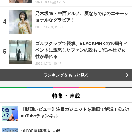
2024.10.11(金) 19:15
乃木坂46・中西アルノ、夏ならではのエモーシ
ョナルなグラビア！
2026.7.27(月) 22:54
ゴルフクラブで襲撃、BLACKPINKの10周年イ
ベントに激怒したファンの説も…YG本社で女
性が暴れる
2026.8.7(金) 10:47
ランキングをもっと見る
特集・連載
【動画レビュー】注目ガジェットを動画で解説！公式Y
ouTubeチャンネル
10G光回線導入レポ