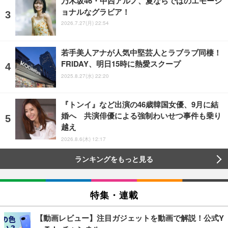
乃木坂46・中西アルノ、夏ならではのエモーシ
ョナルなグラビア！
2026.7.27(月) 22:54
若手美人アナが人気中堅芸人とラブラブ同棲！
FRIDAY、明日15時に熱愛スクープ
2025.8.27(水) 22:20
『トンイ』など出演の46歳韓国女優、9月に結
婚へ 共演俳優による強制わいせつ事件も乗り
越え
2026.8.6(木) 12:17
ランキングをもっと見る
特集・連載
【動画レビュー】注目ガジェットを動画で解説！公式Y