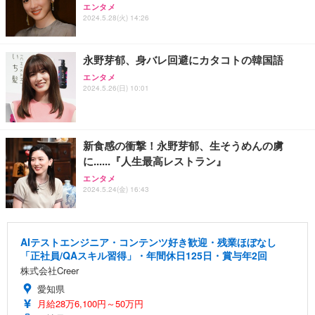
エンタメ
2024.5.28(火) 14:26
永野芽郁、身バレ回避にカタコトの韓国語
エンタメ
2024.5.26(日) 10:01
新食感の衝撃！永野芽郁、生そうめんの虜
に......『人生最高レストラン』
エンタメ
2024.5.24(金) 16:43
AIテストエンジニア・コンテンツ好き歓迎・残業ほぼなし
「正社員/QAスキル習得」・年間休日125日・賞与年2回
株式会社Creer
愛知県
月給28万6,100円～50万円