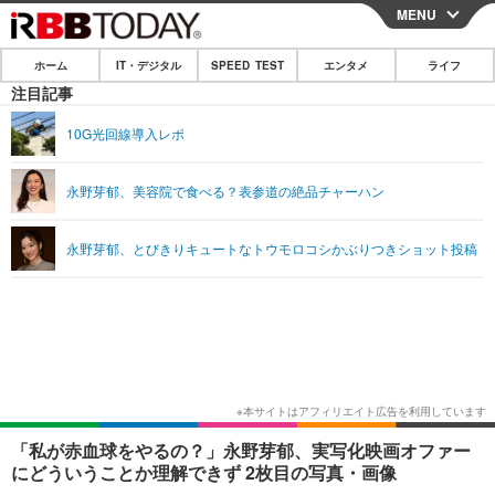
MENU
CLOSE
ホーム
IT・デジタル
SPEED TEST
エンタメ
ライフ
ホーム
注目記事
IT・デジタル
10G光回線導入レポ
IT・デジタルTOP
スマートフォン
SPEED TEST
永野芽郁、美容院で食べる？表参道の絶品チャーハン
ネタ
ガジェット・ツール
エンタメ
永野芽郁、とびきりキュートなトウモロコシかぶりつきショット投稿
ショッピング
その他
エンタメTOP
映画・ドラマ
ライフ
韓流・K-POP
韓国・芸能
ライフTOP
グルメ
リリース一覧
音楽
スポーツ
ペット
ショッピング
プッシュ通知の停止方法
グラビア
ブログ
その他
ショッピング
その他
「私が赤血球をやるの？」永野芽郁、実写化映画オファー
にどういうことか理解できず 2枚目の写真・画像