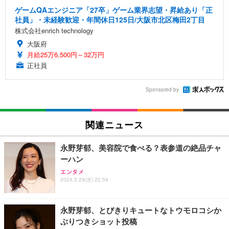
ゲームQAエンジニア「27卒」ゲーム業界志望・昇給あり「正
社員」・未経験歓迎・年間休日125日/大阪市北区梅田2丁目
株式会社enrich technology
大阪府
月給25万6,500円～32万円
正社員
Sponsored by
関連ニュース
永野芽郁、美容院で食べる？表参道の絶品チャ
ーハン
エンタメ
2024.5.29(水) 22:54
永野芽郁、とびきりキュートなトウモロコシか
ぶりつきショット投稿