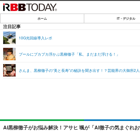
ホーム
IT・デジタル
ホーム
注目記事
IT・デジタル
10G光回線導入レポ
IT・デジタルTOP
SPEED TEST
プールにプカプカ浮かぶ黒柳徹子「私、まだまだ浮ける！」
ネタ
エンタメ
さんま、黒柳徹子の“美と長寿”の秘訣を聞き出す！？芸能界の大御所2
ショッピング
エンタメTOP
ライフ
韓流・K-POP
ライフTOP
リリース一覧
音楽
ペット
プッシュ通知の停止方法
グラビア
その他
ショッピング
AI黒柳徹子がお悩み解決！アサヒ 颯が「AI徹子の気まぐれ