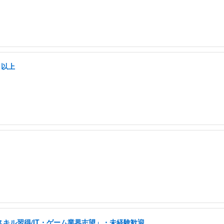
日以上
スキル習得/IT・ゲーム業界志望」・未経験歓迎