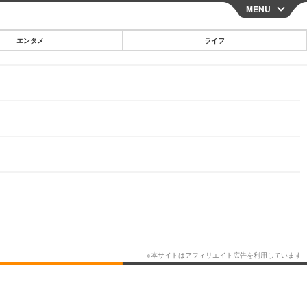
MENU
CLOSE
エンタメ
ライフ
スマートフォン
ガジェット・ツール
その他
映画・ドラマ
韓国・芸能
グルメ
スポーツ
ショッピング
ブログ
その他