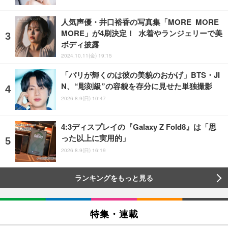
人気声優・井口裕香の写真集「MORE MORE
MORE」が4刷決定！ 水着やランジェリーで美
ボディ披露
2024.10.11(金) 19:15
「パリが輝くのは彼の美貌のおかげ」BTS・JI
N、“彫刻級”の容貌を存分に見せた単独撮影
2026.8.9(日) 10:47
4:3ディスプレイの『Galaxy Z Fold8』は「思
った以上に実用的」
2026.8.9(日) 16:19
ランキングをもっと見る
特集・連載