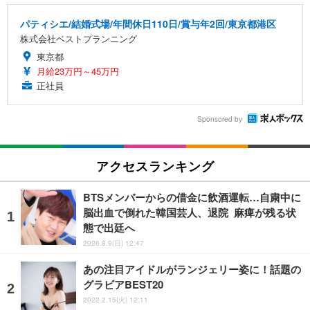
パティシエ/結婚式場/年間休日110日/賞与年2回/東京都港区
株式会社ベストプランニング
東京都
月給23万円～45万円
正社員
Sponsored by
アクセスランキング
BTSメンバーからの借金に飲酒運転…自粛中に
脳出血で倒れた韓国芸人、退院 麻痺が残る状
態で出廷へ
2026.8.9(日) 12:47
あの注目アイドルがランジェリー姿に！話題の
グラビアBEST20
2022.2.15(火) 12:11