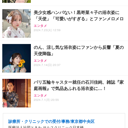
美少女感ハンパない！黒嵜菜々子の浴衣姿に
「天使」「可愛いがすぎる」とファンメロメロ
エンタメ
2024.7.23(火) 12:59
のん、涼し気な浴衣姿にファンから反響「夏の
天使降臨」
エンタメ
2024.7.14(日) 20:37
パリ五輪キャスター就任の石川佳純、雑誌『家
庭画報』で気品あふれる浴衣姿に…！
エンタメ
2024.7.1(月) 20:55
診療所・クリニックでの受付/事務/東京都中央区
医療法人社団ときわ サルスクリニック日本橋