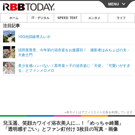
MENU
CLOSE
ホーム
IT・デジタル
SPEED TEST
エンタメ
ライフ
ホーム
注目記事
IT・デジタル
10G光回線導入レポ
IT・デジタルTOP
スマートフォン
SPEED TEST
須田亜香里、今年初の浴衣姿をお披露目！ 撮影者はみちょぱの夫・
大倉士門
ネタ
ガジェット・ツール
エンタメ
美少女感ハンパない！黒嵜菜々子の浴衣姿に「天使」「可愛いがすぎ
ショッピング
その他
る」とファンメロメロ
エンタメTOP
映画・ドラマ
ライフ
韓流・K-POP
韓国・芸能
ライフTOP
グルメ
リリース一覧
音楽
スポーツ
ペット
ショッピング
プッシュ通知の停止方法
グラビア
ブログ
その他
ショッピング
その他
兒玉遥、笑顔カワイイ浴衣美人に…！「めっちゃ綺麗」
「透明感すごい」とファン釘付け 3枚目の写真・画像