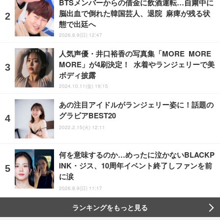
BTSメンバーからの借金に飲酒運転…自粛中に
脳出血で倒れた韓国芸人、退院 麻痺が残る状
態で出廷へ
2026.8.9(日) 12:47
人気声優・井口裕香の写真集「MORE MORE
MORE」が4刷決定！ 水着やランジェリーで美
ボディ披露
2024.10.11(金) 19:15
あの注目アイドルがランジェリー姿に！話題の
グラビアBEST20
2022.2.15(火) 12:11
何を意味するのか…めったに泣かないBLACKP
INK・ジス、10周年イベント終了しファンを前
に涙
2026.8.9(日) 11:17
ランキングをもっと見る