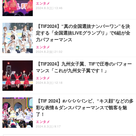
エンタメ
2024.8.3(土) 13:46
【TIF2024】“真の全国選抜ナンバーワン”を決
定する「全国選抜LIVEグランプリ」で6組が全
力パフォーマンス
エンタメ
2024.8.2(金) 21:02
【TIF2024】九州女子翼、TIFで圧巻のパフォー
マンス「これが九州女子翼です！」
エンタメ
2024.8.3(土) 12:18
【TIF 2024】#ババババンビ、“キス顔”などの多
彩な表情＆ダンスパフォーマンスで観客を魅
了！
エンタメ
2024.8.3(土) 9:17