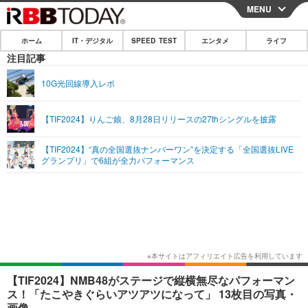
MENU
CLOSE
ホーム
IT・デジタル
SPEED TEST
エンタメ
ライフ
ホーム
注目記事
IT・デジタル
10G光回線導入レポ
IT・デジタルTOP
スマートフォン
SPEED TEST
【TIF2024】りんご娘、8月28日リリースの27thシングルを披露
ネタ
ガジェット・ツール
エンタメ
【TIF2024】“真の全国選抜ナンバーワン”を決定する「全国選抜LIVE
ショッピング
その他
グランプリ」で6組が全力パフォーマンス
エンタメTOP
映画・ドラマ
ライフ
韓流・K-POP
韓国・芸能
ライフTOP
グルメ
リリース一覧
音楽
スポーツ
ペット
ショッピング
プッシュ通知の停止方法
グラビア
ブログ
その他
ショッピング
その他
【TIF2024】NMB48がステージで縦横無尽なパフォーマン
ス！「たこやきぐらいアツアツになって」 13枚目の写真・
画像