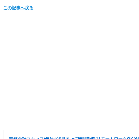
この記事へ戻る
税務会計スタッフ/年休125日以上/7時間勤務/リモートワークOK/