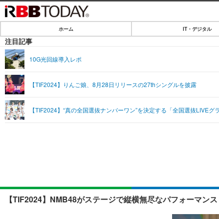
ホーム
IT・デジタル
ホーム
注目記事
IT・デジタル
10G光回線導入レポ
IT・デジタルTOP
SPEED TEST
【TIF2024】りんご娘、8月28日リリースの27thシングルを披露
ネタ
エンタメ
【TIF2024】“真の全国選抜ナンバーワン”を決定する「全国選抜LIV
ショッピング
エンタメTOP
ライフ
韓流・K-POP
ライフTOP
リリース一覧
音楽
ペット
プッシュ通知の停止方法
グラビア
その他
ショッピング
【TIF2024】NMB48がステージで縦横無尽なパフォーマ