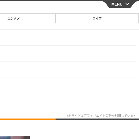
MENU
CLOSE
エンタメ
ライフ
スマートフォン
ガジェット・ツール
その他
映画・ドラマ
韓国・芸能
グルメ
スポーツ
ショッピング
ブログ
その他