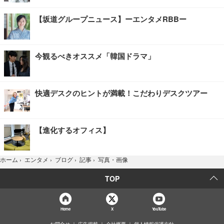
【坂道グループニュース】ーエンタメRBBー
今観るべきオススメ「韓国ドラマ」
快適デスクのヒントが満載！こだわりデスクツアー
【進化するオフィス】
写真・画像
ホーム
›
エンタメ
›
ブログ
›
記事
›
TOP
Home
X
YouTube