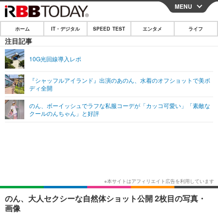
MENU
CLOSE
ホーム
IT・デジタル
SPEED TEST
エンタメ
ライフ
ホーム
注目記事
IT・デジタル
10G光回線導入レポ
IT・デジタルTOP
スマートフォン
SPEED TEST
『シャッフルアイランド』出演のあのん、水着のオフショットで美ボ
ディ全開
ネタ
ガジェット・ツール
エンタメ
のん、ボーイッシュでラフな私服コーデが「カッコ可愛い」「素敵な
ショッピング
その他
クールのんちゃん」と好評
エンタメTOP
映画・ドラマ
ライフ
韓流・K-POP
韓国・芸能
ライフTOP
グルメ
リリース一覧
音楽
スポーツ
ペット
ショッピング
プッシュ通知の停止方法
グラビア
ブログ
その他
ショッピング
その他
のん、大人セクシーな自然体ショット公開 2枚目の写真・
画像