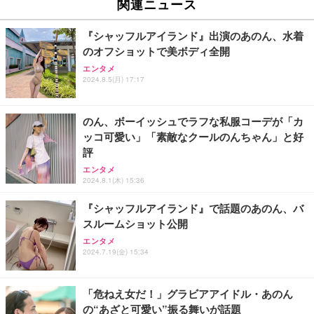
関連ニュース
『シャッフルアイランド』出演のあのん、水着
のオフショットで美ボディ全開
エンタメ
2024.8.5(月) 17:17
のん、ボーイッシュでラフな私服コーデが「カ
ッコ可愛い」「素敵なクールのんちゃん」と好
評
エンタメ
2024.8.1(木) 15:36
『シャッフルアイランド』で話題のあのん、バ
スルームショット公開
エンタメ
2024.7.19(金) 15:34
「危ねえ女だ！」グラビアアイドル・あのん
の“あざと可愛い”振る舞いが話題