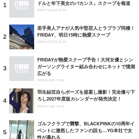
ドルと年下美女のバカンス」スクープを報道
2025.7.23(水) 20:54
若手美人アナが人気中堅芸人とラブラブ同棲！
FRIDAY、明日15時に熱愛スクープ
2025.8.27(水) 22:20
FRIDAYが熱愛スクープ予告！大河女優とシン
ガーソングライター組み合わせにネットで憶測
広がる
2026.8.6(木) 13:00
羽生結弦自らポーズを提案し撮影！完全撮り下
ろし2027年度版カレンダーが発売決定！
2026.8.7(金) 16:03
ゴルフクラブで襲撃、BLACKPINKの10周年イ
ベントに激怒したファンの説も…YG本社で女
性が暴れる