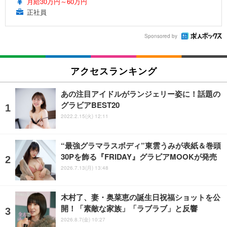
月給30万円～60万円
正社員
Sponsored by
アクセスランキング
あの注目アイドルがランジェリー姿に！話題の
グラビアBEST20
2022.2.15(火) 12:11
“最強グラマラスボディ”東雲うみが表紙＆巻頭
30Pを飾る『FRIDAY』グラビアMOOKが発売
2026.7.13(月) 13:48
木村了、妻・奥菜恵の誕生日祝福ショットを公
開！「素敵な家族」「ラブラブ」と反響
2026.8.7(金) 10:27