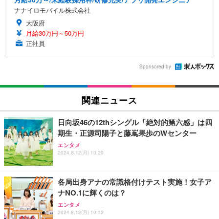
ナナイロモバイル株式会社
大阪府
月給30万円～50万円
正社員
Sponsored by
関連ニュース
日向坂46の12thシングル「絶対的第六感」は四
期生・正源司陽子と藤嶌果歩のWセンター
エンタメ
2024.8.12(月) 10:20
各局出身アナの常識格付けテスト実施！女子ア
ナNO.1に輝くのは？
エンタメ
2024.8.12(月) 10:12