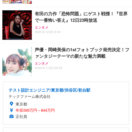
有田の力作「恐怖問題」にゲスト戦慄！『世界
で一番怖い答え』12日23時放送
エンタメ
2024.8.12(月) 9:44
声優・岡崎美保の1stフォトブック発売決定！フ
ァンタジーテーマの新たな魅力満載
エンタメ
2024.8.11(日) 20:52
テスト設計エンジニア/東京都/渋谷区/初台駅
テックファーム株式会社
東京都
年収595万円～844万円
正社員