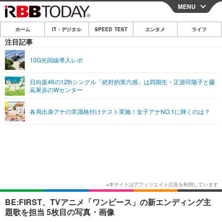
MENU
CLOSE
ホーム
IT・デジタル
SPEED TEST
エンタメ
ライフ
ホーム
注目記事
IT・デジタル
10G光回線導入レポ
IT・デジタルTOP
スマートフォン
SPEED TEST
日向坂46の12thシングル「絶対的第六感」は四期生・正源司陽子と藤
嶌果歩のWセンター
ネタ
ガジェット・ツール
エンタメ
各局出身アナの常識格付けテスト実施！女子アナNO.1に輝くのは？
ショッピング
その他
エンタメTOP
映画・ドラマ
ライフ
韓流・K-POP
韓国・芸能
ライフTOP
グルメ
リリース一覧
音楽
スポーツ
ペット
ショッピング
プッシュ通知の停止方法
グラビア
ブログ
その他
ショッピング
その他
BE:FIRST、TVアニメ「ワンピース」の新エンディング主
題歌を担当 5枚目の写真・画像