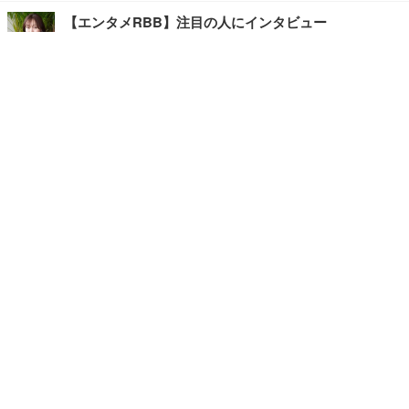
【エンタメRBB】注目の人にインタビュー
【坂道グループニュース】ーエンタメRBBー
今観るべきオススメ「韓国ドラマ」
快適デスクのヒントが満載！こだわりデスクツアー
【進化するオフィス】
記事
ホーム
›
エンタメ
›
音楽
›
TOP