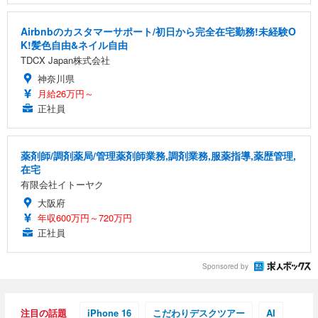
Airbnbのカスタマーサポート/初日から完全在宅勤務!未経験O
K!髪色自由&ネイル自由
TDCX Japan株式会社
神奈川県
月給26万円～
正社員
薬剤師/調剤薬局/管理薬剤師業務,調剤業務,服薬指導,薬歴管理,
在宅
有限会社イトーヤク
大阪府
年収600万円～720万円
正社員
Sponsored by
注目の話題
iPhone 16
こだわりデスクツアー
AI