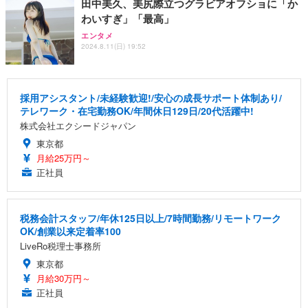
田中美久、美尻際立つグラビアオフショに「か
わいすぎ」「最高」
エンタメ
2024.8.11(日) 19:52
採用アシスタント/未経験歓迎!/安心の成長サポート体制あり/
テレワーク・在宅勤務OK/年間休日129日/20代活躍中!
株式会社エクシードジャパン
東京都
月給25万円～
正社員
税務会計スタッフ/年休125日以上/7時間勤務/リモートワーク
OK/創業以来定着率100
LiveRo税理士事務所
東京都
月給30万円～
正社員