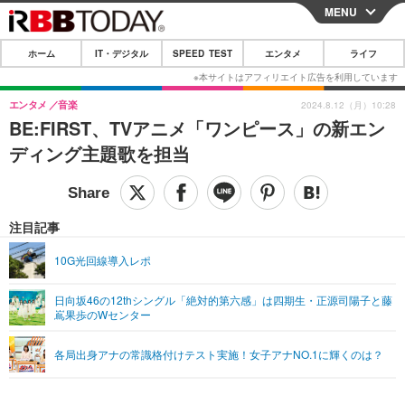
MENU
CLOSE
ホーム
IT・デジタル
SPEED TEST
エンタメ
ライフ
ホーム
IT・デジタル
エンタメ
音楽
2024.8.12（月）10:28
BE:FIRST、TVアニメ「ワンピース」の新エン
IT・デジタルTOP
スマートフォン
SPEED TEST
ディング主題歌を担当
ネタ
ガジェット・ツール
エンタメ
ショッピング
その他
エンタメTOP
映画・ドラマ
ライフ
注目記事
韓流・K-POP
韓国・芸能
ライフTOP
グルメ
リリース一覧
10G光回線導入レポ
音楽
スポーツ
ペット
ショッピング
プッシュ通知の停止方法
日向坂46の12thシングル「絶対的第六感」は四期生・正源司陽子と藤
嶌果歩のWセンター
グラビア
ブログ
その他
ショッピング
その他
各局出身アナの常識格付けテスト実施！女子アナNO.1に輝くのは？