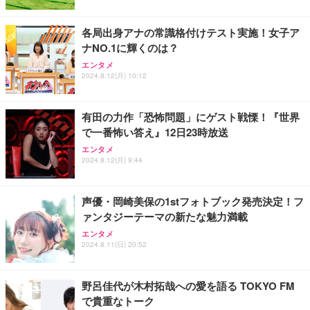
￥56,000
各局出身アナの常識格付けテスト実施！女子ア
ナNO.1に輝くのは？
【Amazon.co.jp限定】REGZA レグザ テレビ 24V3
エンタメ
5N(A) (24インチ / ハイビジョン/液晶/Airplay/ネット
2024.8.12(月) 10:12
動画対応)
￥34,000
有田の力作「恐怖問題」にゲスト戦慄！『世界
で一番怖い答え』12日23時放送
Philips(フィリップス) チューナーレステレビ 43イン
チ 量子ドット FHD QLED スマートテレビ Google T
エンタメ
V内蔵 HDR10/Dolby Audio対応 ネット動画視聴可能
2024.8.12(月) 9:44
地上波受信なし 音声検索可能 日本語対応
￥36,800
声優・岡崎美保の1stフォトブック発売決定！フ
ァンタジーテーマの新たな魅力満載
エンタメ
2024.8.11(日) 20:52
野呂佳代が木村拓哉への愛を語る TOKYO FM
で貴重なトーク