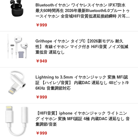
Bluetoothイヤホン ワイヤレスイヤホン IPX7防水
最大60時間再生 2026年最新Bluetooth6.0ブルートゥ
ースイヤホン 全音域HIFI音質低遅延接続瞬時 片耳/
両耳 WEB会議/運動/ゲーム/通学通勤/スポーツ/音楽
￥999
用iPhone/Android対応 (002 black)
Grithope イヤホン タイプC【2026新モデル 耐久
性】 有線イヤホン マイク付き HiFi音質 ノイズ低減
重低音 遅延なし
￥949
Lightning to 3.5mm イヤホンジャック 変換 MFi認
証 【ハイレゾ音質】 内蔵DAC 遅延なし 48ビット/9
6KHz 音量調節対応
￥999
【HIFI音質】iphone イヤホンジャック ライトニン
グ イヤホン 変換 MFI認証 4極 内蔵DAC 遅延なし 音
量調節/音楽
￥999