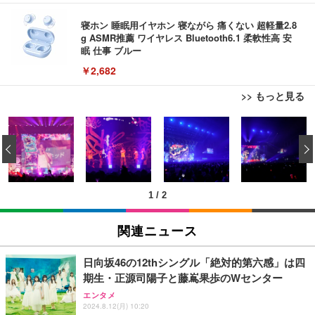
寝ホン 睡眠用イヤホン 寝ながら 痛くない 超軽量2.8
g ASMR推薦 ワイヤレス Bluetooth6.1 柔軟性高 安
眠 仕事 ブルー
￥2,682
>> もっと見る
【Amazon.co.jp限定】REGZA レグザ テレビ 32V3
5N(A) (32インチ / ハイビジョン/液晶/Airplay/ネット
‹
動画対応)
￥39,800
1
/
2
REGZA レグザ テレビ 32V35S (32インチ / フルハイ
ビジョン/液晶/Airplay/ネット動画対応 / 2026年モデ
関連ニュース
ル)
￥38,965
日向坂46の12thシングル「絶対的第六感」は四
期生・正源司陽子と藤嶌果歩のWセンター
【Amazon.co.jp限定】REGZA レグザ テレビ 40V3
エンタメ
5N(A) (40インチ / フルハイビジョン/液晶/Airplay/ネ
2024.8.12(月) 10:20
ット動画対応)