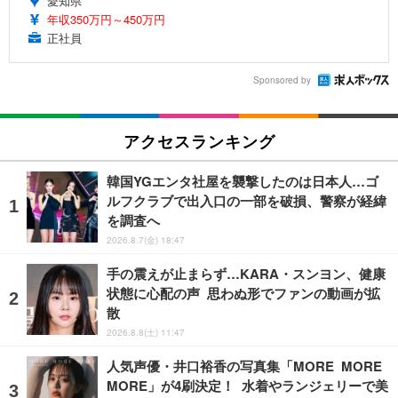
愛知県
年収350万円～450万円
正社員
Sponsored by
アクセスランキング
韓国YGエンタ社屋を襲撃したのは日本人…ゴ
ルフクラブで出入口の一部を破損、警察が経緯
を調査へ
2026.8.7(金) 18:47
手の震えが止まらず…KARA・スンヨン、健康
状態に心配の声 思わぬ形でファンの動画が拡
散
2026.8.8(土) 11:47
人気声優・井口裕香の写真集「MORE MORE
MORE」が4刷決定！ 水着やランジェリーで美