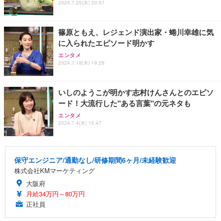
2024.7.25(木) 20:57
篠原ともえ、レジェンド演出家・蜷川幸雄に気
に入られたエピソード明かす
エンタメ
2024.7.18(木) 19:28
いしのようこが明かす志村けんさんとのエピソ
ード！大流行した"ある言葉"の元ネタも
エンタメ
2024.7.4(木) 15:47
保守エンジニア/通勤なし/研修期間6ヶ月/未経験歓迎
株式会社KMマーケティング
大阪府
月給34万円～80万円
正社員