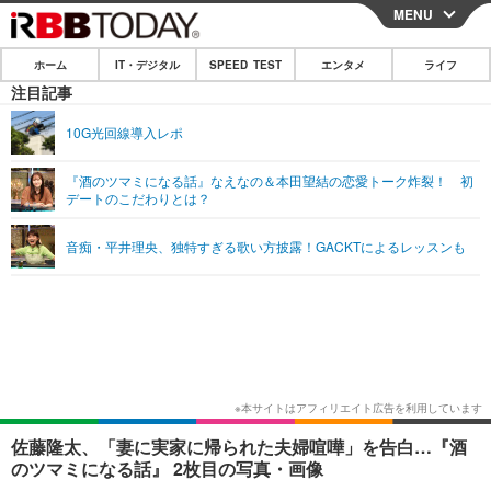
MENU
CLOSE
ホーム
IT・デジタル
SPEED TEST
エンタメ
ライフ
ホーム
注目記事
IT・デジタル
10G光回線導入レポ
IT・デジタルTOP
スマートフォン
SPEED TEST
『酒のツマミになる話』なえなの＆本田望結の恋愛トーク炸裂！ 初
デートのこだわりとは？
ネタ
ガジェット・ツール
エンタメ
音痴・平井理央、独特すぎる歌い方披露！GACKTによるレッスンも
ショッピング
その他
エンタメTOP
映画・ドラマ
ライフ
韓流・K-POP
韓国・芸能
ライフTOP
グルメ
リリース一覧
音楽
スポーツ
ペット
ショッピング
プッシュ通知の停止方法
グラビア
ブログ
その他
ショッピング
その他
佐藤隆太、「妻に実家に帰られた夫婦喧嘩」を告白…『酒
のツマミになる話』 2枚目の写真・画像