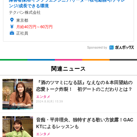
ンジ/成長できる環境
テクバン株式会社
東京都
月給40万円～60万円
正社員
Sponsored by
関連ニュース
『酒のツマミになる話』なえなの＆本田望結の
恋愛トーク炸裂！ 初デートのこだわりとは？
エンタメ
2024.8.8(木) 15:39
音痴・平井理央、独特すぎる歌い方披露！GAC
KTによるレッスンも
エンタメ