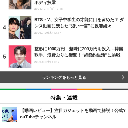
ボディ披露
2024.10.11(金) 19:15
BTS・V、女子中学生の才能に目を留めた？ ダ
ンス動画に残した“短い一言”に反響続々
2026.7.29(水) 13:17
整形に1000万円、趣味に200万円を投入…韓国
歌手、浪費ぶりに衝撃！“超節約生活”に挑戦
2026.8.8(土) 11:17
ランキングをもっと見る
特集・連載
【動画レビュー】注目ガジェットを動画で解説！公式Y
ouTubeチャンネル