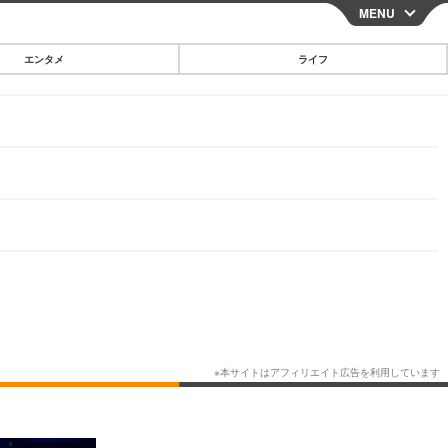
MENU
CLOSE
エンタメ
ライフ
スマートフォン
ガジェット・ツール
その他
映画・ドラマ
韓国・芸能
グルメ
スポーツ
ショッピング
ブログ
その他