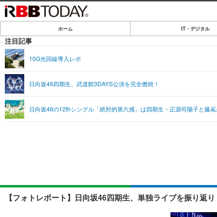
ホーム
IT・デジタル
ホーム
注目記事
IT・デジタル
10G光回線導入レポ
IT・デジタルTOP
SPEED TEST
日向坂46四期生、武道館3DAYS公演を完全燃焼！
ネタ
エンタメ
日向坂46の12thシングル「絶対的第六感」は四期生・正源司陽子と藤
ショッピング
エンタメTOP
ライフ
韓流・K-POP
ライフTOP
リリース一覧
音楽
ペット
プッシュ通知の停止方法
グラビア
その他
ショッピング
【フォトレポート】日向坂46四期生、単独ライブを振り返り！