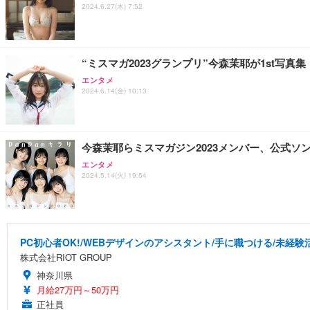
2024.6.27(木) 7:52
“ミスマガ2023グランプリ”今森茉耶が1st写
エンタメ
2024.6.14(金) 10:13
今森茉耶らミスマガジン2023メンバー、公式ソン
エンタメ
2024.5.14(火) 19:54
PC初心者OK!/WEBデザインのアシスタント/手に職つける/未経験
株式会社RIOT GROUP
神奈川県
月給27万円～50万円
正社員