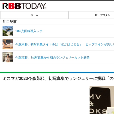
ホーム
IT・デジタル
ホーム
注目記事
IT・デジタル
10G光回線導入レポ
IT・デジタルTOP
SPEED TEST
今森茉耶、初写真集タイトルは『恋がはじまる』 ヒップラインが美し
ネタ
エンタメ
今森茉耶、1st写真集から初のランジェリーカット解禁
ショッピング
エンタメTOP
ライフ
韓流・K-POP
ライフTOP
リリース一覧
ミスマガ2023今森茉耶、初写真集でランジェリーに挑戦「の
音楽
ペット
プッシュ通知の停止方法
グラビア
その他
ショッピング