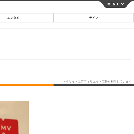
MENU
CLOSE
エンタメ
ライフ
スマートフォン
ガジェット・ツール
その他
映画・ドラマ
韓国・芸能
グルメ
スポーツ
ショッピング
ブログ
その他