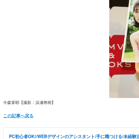
今森茉耶【撮影：浜瀬将樹】
この記事へ戻る
PC初心者OK!/WEBデザインのアシスタント/手に職つける/未経験