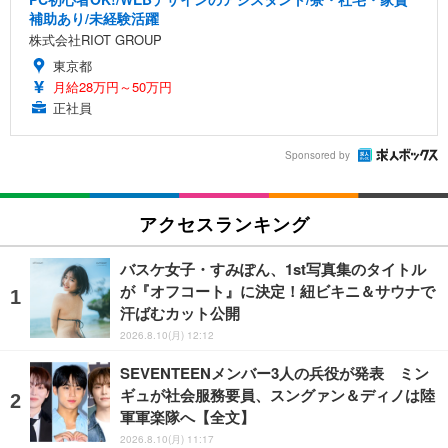
補助あり/未経験活躍
株式会社RIOT GROUP
東京都
月給28万円～50万円
正社員
Sponsored by
アクセスランキング
バスケ女子・すみぽん、1st写真集のタイトル
が『オフコート』に決定！紐ビキニ＆サウナで
汗ばむカット公開
2026.8.10(月) 12:12
SEVENTEENメンバー3人の兵役が発表 ミン
ギュが社会服務要員、スングァン＆ディノは陸
軍軍楽隊へ【全文】
2026.8.10(月) 11:17