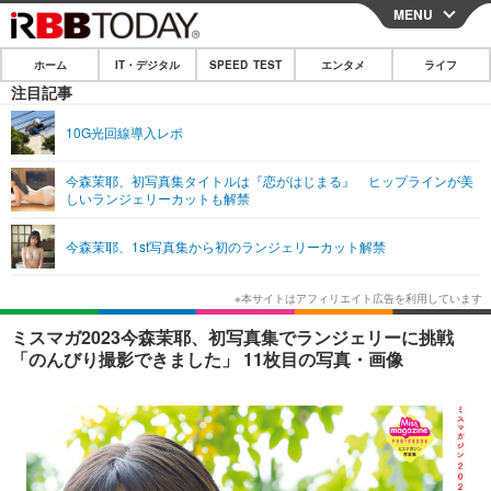
MENU
CLOSE
ホーム
IT・デジタル
SPEED TEST
エンタメ
ライフ
ホーム
注目記事
IT・デジタル
10G光回線導入レポ
IT・デジタルTOP
スマートフォン
SPEED TEST
今森茉耶、初写真集タイトルは『恋がはじまる』 ヒップラインが美
しいランジェリーカットも解禁
ネタ
ガジェット・ツール
エンタメ
今森茉耶、1st写真集から初のランジェリーカット解禁
ショッピング
その他
エンタメTOP
映画・ドラマ
ライフ
韓流・K-POP
韓国・芸能
ライフTOP
グルメ
リリース一覧
ミスマガ2023今森茉耶、初写真集でランジェリーに挑戦
音楽
スポーツ
ペット
ショッピング
「のんびり撮影できました」 11枚目の写真・画像
プッシュ通知の停止方法
グラビア
ブログ
その他
ショッピング
その他