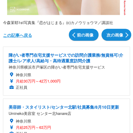
今森茉耶1st写真集『恋がはじまる』(c)カノウリョウマ／講談社
前の画像
次の画像
この記事へ戻る
障がい者専門在宅支援サービスでの訪問介護業務/無資格可/介
護士/レア求人!高給与・高待遇重度訪問介護
神奈川県横浜市戸塚区の障がい者専門在宅支援サービス
神奈川県
月給30万円～42万1,000円
正社員
美容師・スタイリスト/センター北駅/社員募集/8月10日更新
Umineko美容室 センター北hanare店
神奈川県
月給25万円～63万円