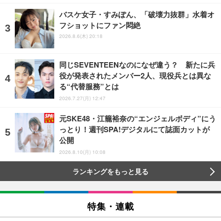
バスケ女子・すみぽん、「破壊力抜群」水着オ
フショットにファン悶絶
2026.8.6(木) 20:18
同じSEVENTEENなのになぜ違う？ 新たに兵
役が発表されたメンバー2人、現役兵とは異な
る“代替服務”とは
2026.7.27(月) 12:47
元SKE48・江籠裕奈の“エンジェルボディ”にう
っとり！週刊SPA!デジタルにて誌面カットが
公開
2026.8.10(月) 10:08
ランキングをもっと見る
特集・連載