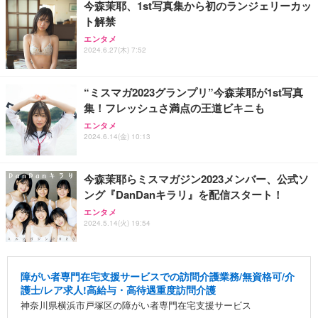
今森茉耶、1st写真集から初のランジェリーカッ
ト解禁
エンタメ
2024.6.27(木) 7:52
“ミスマガ2023グランプリ”今森茉耶が1st写真
集！フレッシュさ満点の王道ビキニも
エンタメ
2024.6.14(金) 10:13
今森茉耶らミスマガジン2023メンバー、公式ソ
ング『DanDanキラリ』を配信スタート！
エンタメ
2024.5.14(火) 19:54
障がい者専門在宅支援サービスでの訪問介護業務/無資格可/介
護士/レア求人!高給与・高待遇重度訪問介護
神奈川県横浜市戸塚区の障がい者専門在宅支援サービス