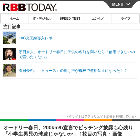
MENU
CLOSE
ホーム
IT・デジタル
SPEED TEST
エンタメ
ライフ
ホーム
注目記事
IT・デジタル
10G光回線導入レポ
IT・デジタルTOP
スマートフォン
SPEED TEST
朝日奈央、オードリー春日に子供の名前を聞いたら「信用できないの
で言いたくない」
ネタ
ガジェット・ツール
エンタメ
春日俊彰、「トゥース」の掛け声が母校で使用禁止になった！？
ショッピング
その他
エンタメTOP
映画・ドラマ
ライフ
韓流・K-POP
韓国・芸能
ライフTOP
グルメ
リリース一覧
音楽
スポーツ
ペット
ショッピング
プッシュ通知の停止方法
グラビア
ブログ
その他
ショッピング
その他
オードリー春日、200km/h宣言でピッチング披露も心残り
「小学生男児の球速じゃないか」 1枚目の写真・画像