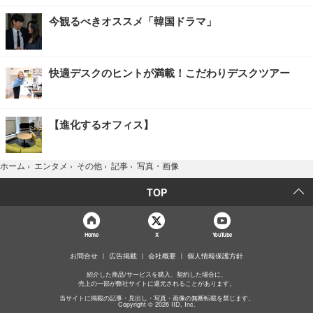
今観るべきオススメ「韓国ドラマ」
快適デスクのヒントが満載！こだわりデスクツアー
【進化するオフィス】
写真・画像
ホーム
›
エンタメ
›
その他
›
記事
›
TOP
Home
X
YouTube
お問合せ
広告掲載
会社概要
個人情報保護方針
紹介した商品/サービスを購入、契約した場合に、
売上の一部が弊社サイトに還元されることがあります。
当サイトに掲載の記事・見出し・写真・画像の無断転載を禁じます。
Copyright © 2026 IID, Inc.