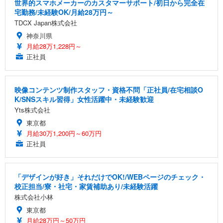
世界的スマホメーカーのカスタマーサポート/初日から完全在
宅勤務/未経験OK/月給28万円～
TDCX Japan株式会社
神奈川県
月給28万1,228円～
正社員
映像コンテンツ制作スタッフ・資格不問「正社員/在宅相談O
K/SNSスキル習得」女性活躍中・未経験歓迎
Yts株式会社
東京都
月給30万1,200円～60万円
正社員
「デザインが好き」それだけでOK!/WEBページのチェック・
校正担当/寮・社宅・家賃補助あり/未経験活躍
株式会社小林
東京都
月給28万円～50万円