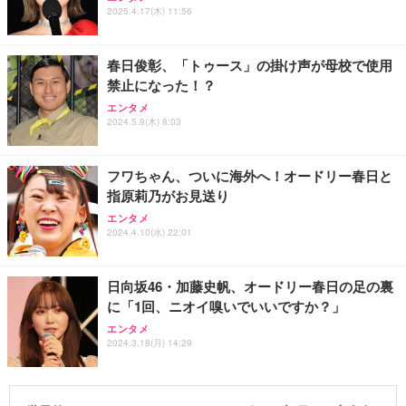
2025.4.17(木) 11:56
春日俊彰、「トゥース」の掛け声が母校で使用
禁止になった！？
エンタメ
2024.5.9(木) 8:03
フワちゃん、ついに海外へ！オードリー春日と
指原莉乃がお見送り
エンタメ
2024.4.10(水) 22:01
日向坂46・加藤史帆、オードリー春日の足の裏
に「1回、ニオイ嗅いでいいですか？」
エンタメ
2024.3.18(月) 14:29