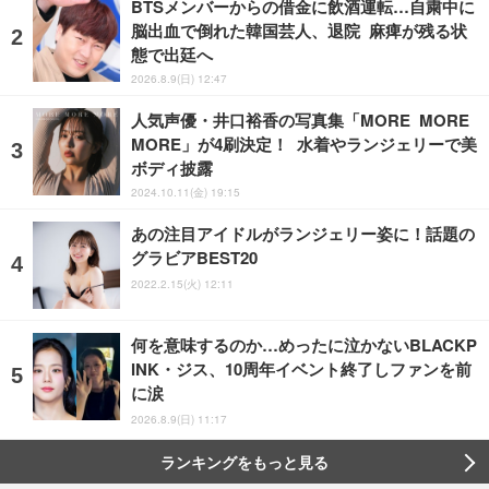
BTSメンバーからの借金に飲酒運転…自粛中に
脳出血で倒れた韓国芸人、退院 麻痺が残る状
態で出廷へ
2026.8.9(日) 12:47
人気声優・井口裕香の写真集「MORE MORE
MORE」が4刷決定！ 水着やランジェリーで美
ボディ披露
2024.10.11(金) 19:15
あの注目アイドルがランジェリー姿に！話題の
グラビアBEST20
2022.2.15(火) 12:11
何を意味するのか…めったに泣かないBLACKP
INK・ジス、10周年イベント終了しファンを前
に涙
2026.8.9(日) 11:17
ランキングをもっと見る