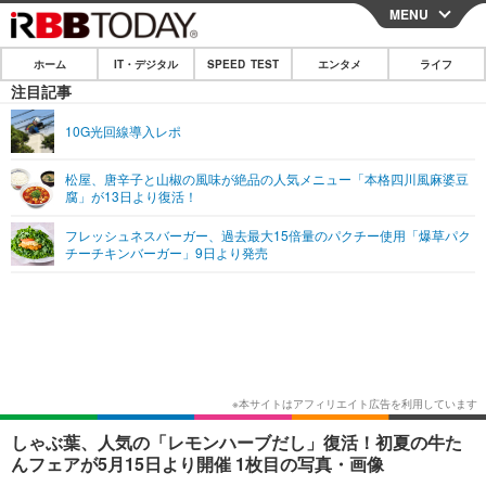
MENU
CLOSE
ホーム
IT・デジタル
SPEED TEST
エンタメ
ライフ
ホーム
注目記事
IT・デジタル
10G光回線導入レポ
IT・デジタルTOP
スマートフォン
SPEED TEST
松屋、唐辛子と山椒の風味が絶品の人気メニュー「本格四川風麻婆豆
腐」が13日より復活！
ネタ
ガジェット・ツール
エンタメ
フレッシュネスバーガー、過去最大15倍量のパクチー使用「爆草パク
ショッピング
その他
チーチキンバーガー」9日より発売
エンタメTOP
映画・ドラマ
ライフ
韓流・K-POP
韓国・芸能
ライフTOP
グルメ
リリース一覧
音楽
スポーツ
ペット
ショッピング
プッシュ通知の停止方法
グラビア
ブログ
その他
ショッピング
その他
しゃぶ葉、人気の「レモンハーブだし」復活！初夏の牛た
んフェアが5月15日より開催 1枚目の写真・画像