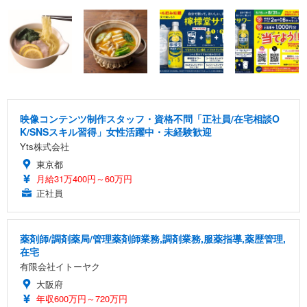
映像コンテンツ制作スタッフ・資格不問「正社員/在宅相談O
K/SNSスキル習得」女性活躍中・未経験歓迎
Yts株式会社
東京都
月給31万400円～60万円
正社員
薬剤師/調剤薬局/管理薬剤師業務,調剤業務,服薬指導,薬歴管理,
在宅
有限会社イトーヤク
大阪府
年収600万円～720万円