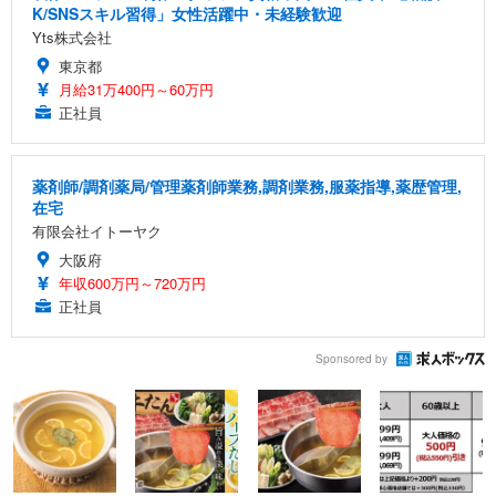
K/SNSスキル習得」女性活躍中・未経験歓迎
Yts株式会社
東京都
月給31万400円～60万円
正社員
薬剤師/調剤薬局/管理薬剤師業務,調剤業務,服薬指導,薬歴管理,
在宅
有限会社イトーヤク
大阪府
年収600万円～720万円
正社員
Sponsored by