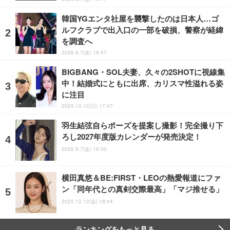
韓国YGエンタ社屋を襲撃したのは日本人…ゴ
ルフクラブで出入口の一部を破損、警察が経緯
を調査へ
2026.8.7(金) 18:47
BIGBANG・SOL夫妻、久々の2SHOTに視線集
中！結婚式にともに出席、カリスマ性溢れる姿
に注目
2025.10.12(日) 17:47
羽生結弦自らポーズを提案し撮影！完全撮り下
ろし2027年度版カレンダーが発売決定！
2026.8.7(金) 16:03
横田真悠＆BE:FIRST・LEOの熱愛報道にファ
ン「同年代との真剣交際最高」「マジ推せる」
2025.12.12(金) 18:44
ランキングをもっと見る