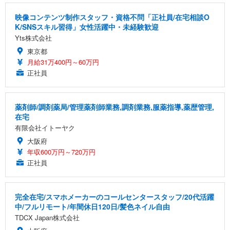
映像コンテンツ制作スタッフ・資格不問「正社員/在宅相談O
K/SNSスキル習得」女性活躍中・未経験歓迎
Yts株式会社
東京都
月給31万400円～60万円
正社員
薬剤師/調剤薬局/管理薬剤師業務,調剤業務,服薬指導,薬歴管理,
在宅
有限会社イトーヤク
大阪府
年収600万円～720万円
正社員
完全在宅/スマホメーカーのコールセンタースタッフ/20代活躍
中/フルリモート/年間休日120日/髪色ネイル自由
TDCX Japan株式会社