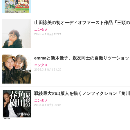
山田詠美の初オーディオファースト作品『三頭の蝶の
エンタメ
2025.4.11(金) 12:21
emmaと新木優子、親友同士の自撮りツーショット
エンタメ
2025.3.31(月) 21:25
戦後最大の出版人を描くノンフィクション「角川
エンタメ
2025.3.11(火) 20:05