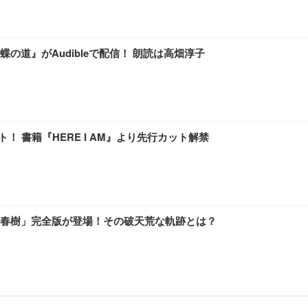
道』がAudibleで配信！ 朗読は高畑淳子
！ 書籍『HERE I AM』より先行カット解禁
春樹」完全版が登場！その破天荒な軌跡とは？