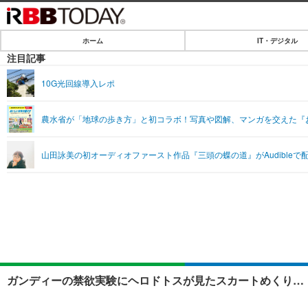
ホーム
IT・デジタル
ホーム
注目記事
IT・デジタル
10G光回線導入レポ
IT・デジタルTOP
SPEED TEST
農水省が「地球の歩き方」と初コラボ！写真や図解、マンガを交えた『
ネタ
エンタメ
山田詠美の初オーディオファースト作品『三頭の蝶の道』がAudibleで
ショッピング
エンタメTOP
ライフ
韓流・K-POP
ライフTOP
リリース一覧
音楽
ペット
プッシュ通知の停止方法
グラビア
その他
ショッピング
ガンディーの禁欲実験にヘロドトスが見たスカートめくり…