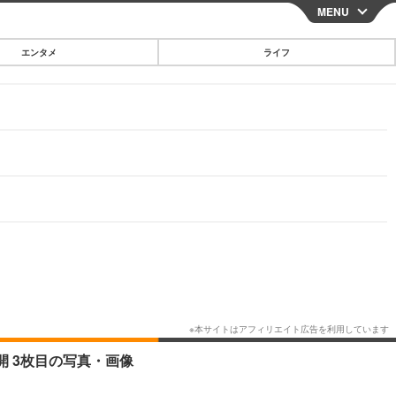
MENU
CLOSE
エンタメ
ライフ
スマートフォン
ガジェット・ツール
その他
映画・ドラマ
韓国・芸能
グルメ
スポーツ
ショッピング
ブログ
その他
 3枚目の写真・画像