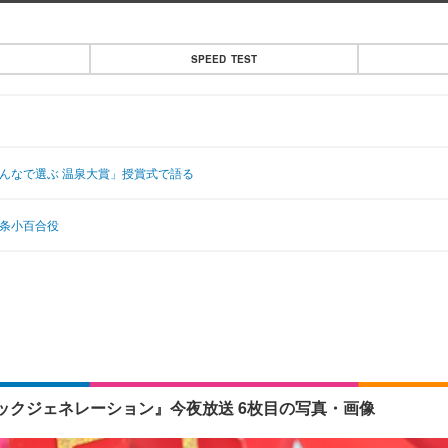
SPEED TEST
んなで選ぶ 温泉大賞」授賞式で語る
西条小百合役
クジェネレーション』今夜放送 6枚目の写真・画像