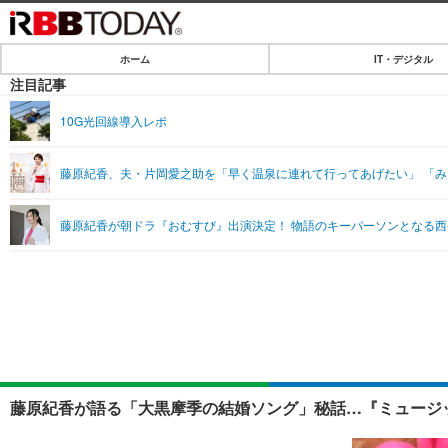
ホーム
IT・デジタル
ホーム
注目記事
IT・デジタル
10G光回線導入レポ
IT・デジタルTOP
SPEED TEST
藤原紀香、夫・片岡愛之助を「早く温泉に連れて行ってあげたい」 「み
ネタ
エンタメ
藤原紀香が朝ドラ『おむすび』出演決定！ 物語のキーパーソンとなる
ショッピング
エンタメTOP
ライフ
韓流・K-POP
ライフTOP
リリース一覧
音楽
ペット
プッシュ通知の停止方法
グラビア
その他
ショッピング
藤原紀香が語る「大黒摩季の結婚ソング」秘話…『ミュージッ