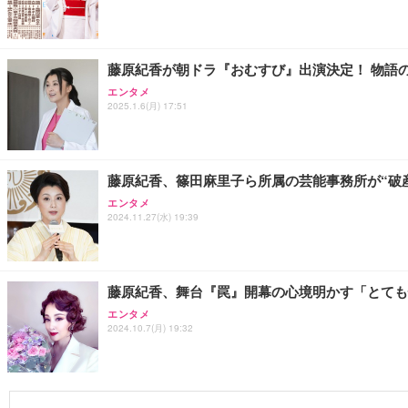
藤原紀香が朝ドラ『おむすび』出演決定！ 物語
エンタメ
2025.1.6(月) 17:51
藤原紀香、篠田麻里子ら所属の芸能事務所が“破
エンタメ
2024.11.27(水) 19:39
藤原紀香、舞台『罠』開幕の心境明かす「とても怖
エンタメ
2024.10.7(月) 19:32