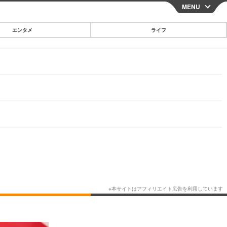
MENU
CLOSE
エンタメ
ライフ
スマートフォン
ガジェット・ツール
その他
映画・ドラマ
韓国・芸能
グルメ
スポーツ
ショッピング
ブログ
その他