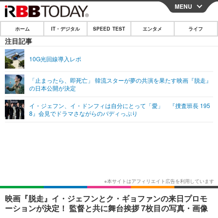
MENU
CLOSE
ホーム
IT・デジタル
SPEED TEST
エンタメ
ライフ
ホーム
注目記事
IT・デジタル
10G光回線導入レポ
IT・デジタルTOP
スマートフォン
SPEED TEST
「止まったら、即死亡」 韓流スターが夢の共演を果たす映画『脱走』
の日本公開が決定
ネタ
ガジェット・ツール
エンタメ
イ・ジェフン、イ・ドンフィは自分にとって「愛」 『捜査班長 195
ショッピング
その他
8』会見でドラマさながらのバディっぷり
エンタメTOP
映画・ドラマ
ライフ
韓流・K-POP
韓国・芸能
ライフTOP
グルメ
リリース一覧
音楽
スポーツ
ペット
ショッピング
プッシュ通知の停止方法
グラビア
ブログ
その他
ショッピング
その他
映画『脱走』イ・ジェフンとク・ギョファンの来日プロモ
ーションが決定！ 監督と共に舞台挨拶 7枚目の写真・画像