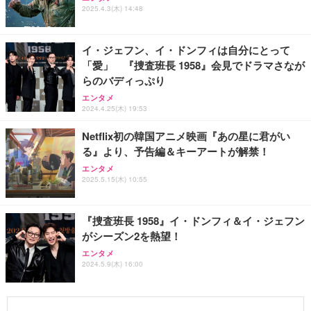
2025.4.3(木) 14:48
イ・ジェフン、イ・ドンフィは自分にとって
「愛」 『捜査班長 1958』会見でドラマさなが
らのバディっぷり
エンタメ
2024.4.25(木) 19:53
Netflix初の韓国アニメ映画『あの星に君がい
る』より、予告編＆キーアートが解禁！
エンタメ
2025.5.15(木) 10:55
『捜査班長 1958』イ・ドンフィ＆イ・ジェフン
がシーズン2を熱望！
エンタメ
2024.5.9(木) 16:00