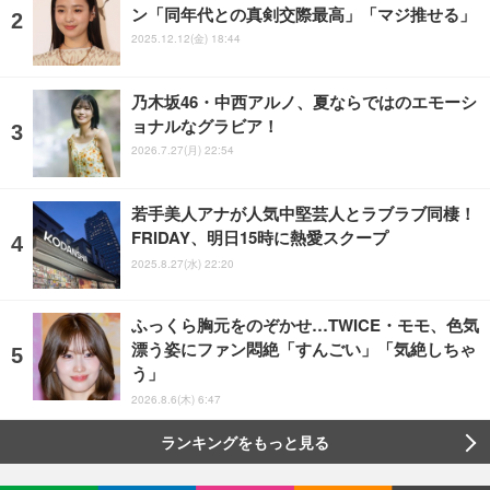
ン「同年代との真剣交際最高」「マジ推せる」
2025.12.12(金) 18:44
乃木坂46・中西アルノ、夏ならではのエモーシ
ョナルなグラビア！
2026.7.27(月) 22:54
若手美人アナが人気中堅芸人とラブラブ同棲！
FRIDAY、明日15時に熱愛スクープ
2025.8.27(水) 22:20
ふっくら胸元をのぞかせ…TWICE・モモ、色気
漂う姿にファン悶絶「すんごい」「気絶しちゃ
う」
2026.8.6(木) 6:47
ランキングをもっと見る