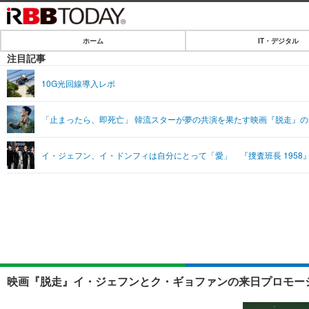
ホーム
IT・デジタル
ホーム
注目記事
IT・デジタル
10G光回線導入レポ
IT・デジタルTOP
SPEED TEST
「止まったら、即死亡」 韓流スターが夢の共演を果たす映画『脱走』
ネタ
エンタメ
イ・ジェフン、イ・ドンフィは自分にとって「愛」 『捜査班長 195
ショッピング
エンタメTOP
ライフ
韓流・K-POP
ライフTOP
リリース一覧
音楽
ペット
プッシュ通知の停止方法
グラビア
その他
ショッピング
映画『脱走』イ・ジェフンとク・ギョファンの来日プロモーシ