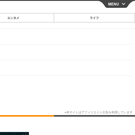
MENU
CLOSE
エンタメ
ライフ
スマートフォン
ガジェット・ツール
その他
映画・ドラマ
韓国・芸能
グルメ
スポーツ
ショッピング
ブログ
その他