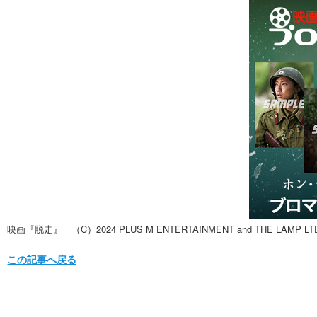
映画『脱走』 （C）2024 PLUS M ENTERTAINMENT and THE LAMP LTD.
この記事へ戻る