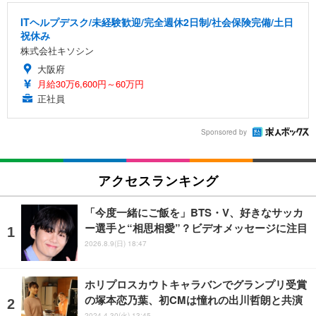
ITヘルプデスク/未経験歓迎/完全週休2日制/社会保険完備/土日
祝休み
株式会社キソシン
大阪府
月給30万6,600円～60万円
正社員
Sponsored by
アクセスランキング
「今度一緒にご飯を」BTS・V、好きなサッカ
ー選手と“相思相愛”？ビデオメッセージに注目
2026.8.9(日) 18:47
ホリプロスカウトキャラバンでグランプリ受賞
の塚本恋乃葉、初CMは憧れの出川哲朗と共演
2024.4.30(火) 13:45