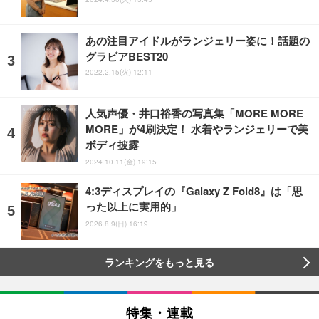
あの注目アイドルがランジェリー姿に！話題の
グラビアBEST20
2022.2.15(火) 12:11
人気声優・井口裕香の写真集「MORE MORE
MORE」が4刷決定！ 水着やランジェリーで美
ボディ披露
2024.10.11(金) 19:15
4:3ディスプレイの『Galaxy Z Fold8』は「思
った以上に実用的」
2026.8.9(日) 16:19
ランキングをもっと見る
特集・連載