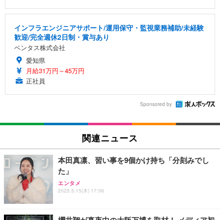
インフラエンジニアサポート/運用保守・監視業務補助/未経験
歓迎/完全週休2日制・賞与あり
ベンタス株式会社
愛知県
月給31万円～45万円
正社員
Sponsored by
関連ニュース
本田真凛、習い事を9個かけ持ち「分刻みでし
た」
エンタメ
2025.5.15(木) 17:06
櫻井翔が真夜中の大阪万博を取材！ メディア初