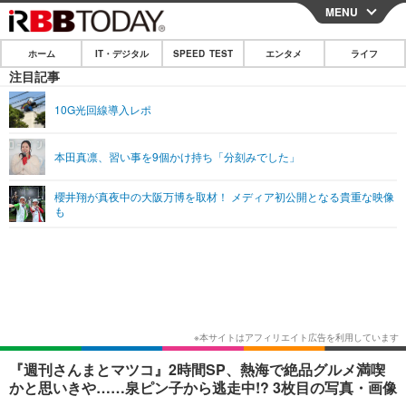
MENU
CLOSE
ホーム
IT・デジタル
SPEED TEST
エンタメ
ライフ
ホーム
注目記事
IT・デジタル
10G光回線導入レポ
IT・デジタルTOP
スマートフォン
SPEED TEST
本田真凛、習い事を9個かけ持ち「分刻みでした」
ネタ
ガジェット・ツール
エンタメ
櫻井翔が真夜中の大阪万博を取材！ メディア初公開となる貴重な映像
ショッピング
その他
も
エンタメTOP
映画・ドラマ
ライフ
韓流・K-POP
韓国・芸能
ライフTOP
グルメ
リリース一覧
音楽
スポーツ
ペット
ショッピング
プッシュ通知の停止方法
グラビア
ブログ
その他
ショッピング
その他
『週刊さんまとマツコ』2時間SP、熱海で絶品グルメ満喫
かと思いきや……泉ピン子から逃走中!? 3枚目の写真・画像