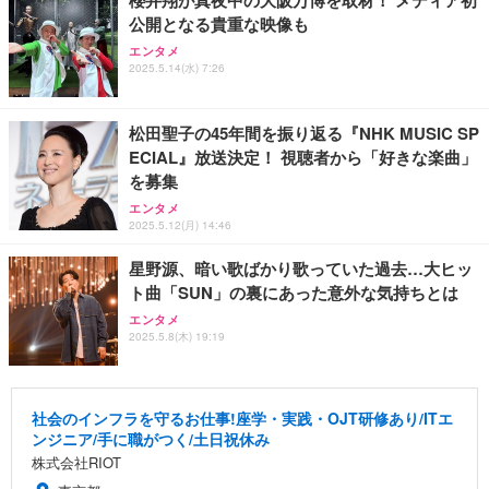
公開となる貴重な映像も
エンタメ
2025.5.14(水) 7:26
松田聖子の45年間を振り返る『NHK MUSIC SP
ECIAL』放送決定！ 視聴者から「好きな楽曲」
を募集
エンタメ
2025.5.12(月) 14:46
星野源、暗い歌ばかり歌っていた過去…大ヒッ
ト曲「SUN」の裏にあった意外な気持ちとは
エンタメ
2025.5.8(木) 19:19
社会のインフラを守るお仕事!座学・実践・OJT研修あり/ITエ
ンジニア/手に職がつく/土日祝休み
株式会社RIOT