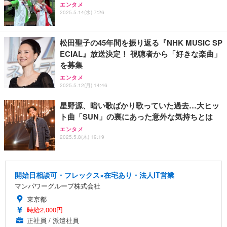
エンタメ
2025.5.14(水) 7:26
松田聖子の45年間を振り返る『NHK MUSIC SP
ECIAL』放送決定！ 視聴者から「好きな楽曲」
を募集
エンタメ
2025.5.12(月) 14:46
星野源、暗い歌ばかり歌っていた過去…大ヒッ
ト曲「SUN」の裏にあった意外な気持ちとは
エンタメ
2025.5.8(木) 19:19
開始日相談可・フレックス×在宅あり・法人IT営業
マンパワーグループ株式会社
東京都
時給2,000円
正社員 / 派遣社員