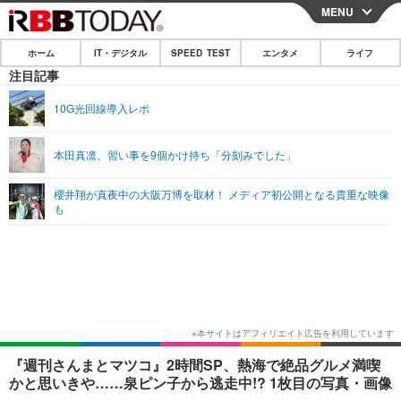
MENU
CLOSE
ホーム
IT・デジタル
SPEED TEST
エンタメ
ライフ
ホーム
注目記事
IT・デジタル
10G光回線導入レポ
IT・デジタルTOP
スマートフォン
SPEED TEST
本田真凛、習い事を9個かけ持ち「分刻みでした」
ネタ
ガジェット・ツール
エンタメ
櫻井翔が真夜中の大阪万博を取材！ メディア初公開となる貴重な映像
ショッピング
その他
も
エンタメTOP
映画・ドラマ
ライフ
韓流・K-POP
韓国・芸能
ライフTOP
グルメ
リリース一覧
音楽
スポーツ
ペット
ショッピング
プッシュ通知の停止方法
グラビア
ブログ
その他
ショッピング
その他
『週刊さんまとマツコ』2時間SP、熱海で絶品グルメ満喫
かと思いきや……泉ピン子から逃走中!? 1枚目の写真・画像