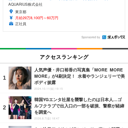
AQUARIUS株式会社
東京都
月給29万8,100円～60万円
正社員
Sponsored by
アクセスランキング
人気声優・井口裕香の写真集「MORE MORE
MORE」が4刷決定！ 水着やランジェリーで美
ボディ披露
2024.10.11(金) 19:15
韓国YGエンタ社屋を襲撃したのは日本人…ゴ
ルフクラブで出入口の一部を破損、警察が経緯
を調査へ
2026.8.7(金) 18:47