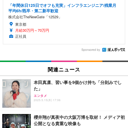
「年間休日125日でオフも充実」インフラエンジニア/残業月
平均6h/既卒・第二新卒歓迎
株式会社TheNewGate「12529」
東京都
月給30万円～70万円
正社員
Sponsored by
関連ニュース
本田真凛、習い事を9個かけ持ち「分刻みでし
た」
エンタメ
2025.5.15(木) 17:06
櫻井翔が真夜中の大阪万博を取材！ メディア初
公開となる貴重な映像も