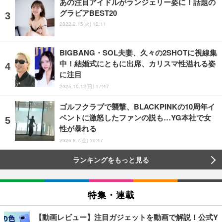
あの注目アイドルがランジェリー姿に！話題の
グラビアBEST20
2022.2.15(火) 12:11
BIGBANG・SOL夫妻、久々の2SHOTに視線集
中！結婚式にともに出席、カリスマ性溢れる姿
に注目
2025.10.12(日) 17:47
ゴルフクラブで襲撃、BLACKPINKの10周年イ
ベントに激怒したファンの説も…YG本社で女
性が暴れる
2026.8.7(金) 10:47
ランキングをもっと見る
特集・連載
【動画レビュー】注目ガジェットを動画で解説！公式Y