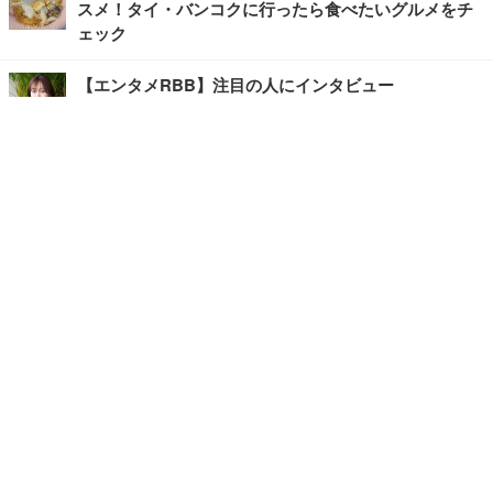
スメ！タイ・バンコクに行ったら食べたいグルメをチ
ェック
【エンタメRBB】注目の人にインタビュー
【坂道グループニュース】ーエンタメRBBー
今観るべきオススメ「韓国ドラマ」
快適デスクのヒントが満載！こだわりデスクツアー
【進化するオフィス】
写真・画像
ホーム
›
エンタメ
›
音楽
›
記事
›