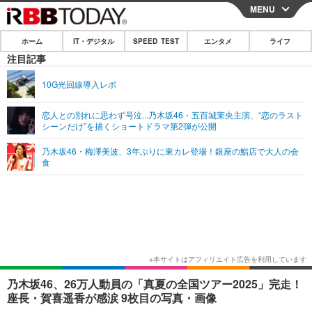
MENU
CLOSE
ホーム
IT・デジタル
SPEED TEST
エンタメ
ライフ
ホーム
注目記事
IT・デジタル
10G光回線導入レポ
IT・デジタルTOP
スマートフォン
SPEED TEST
恋人との別れに思わず号泣...乃木坂46・五百城茉央主演、“恋のラスト
シーンだけ”を描くショートドラマ第2弾が公開
ネタ
ガジェット・ツール
エンタメ
乃木坂46・梅澤美波、3年ぶりに東カレ登場！銀座の鮨店で大人の会
ショッピング
その他
食
エンタメTOP
映画・ドラマ
ライフ
韓流・K-POP
韓国・芸能
ライフTOP
グルメ
リリース一覧
音楽
スポーツ
ペット
ショッピング
プッシュ通知の停止方法
グラビア
ブログ
その他
ショッピング
その他
乃木坂46、26万人動員の「真夏の全国ツアー2025」完走！
座長・賀喜遥香が感涙 9枚目の写真・画像