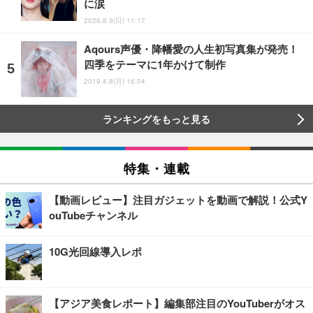
に涙
2026.8.9(日) 11:17
Aqours声優・降幡愛の人生初写真集が発売！
四季をテーマに1年かけて制作
2019.4.8(月) 16:04
ランキングをもっと見る
特集・連載
【動画レビュー】注目ガジェットを動画で解説！公式Y
ouTubeチャンネル
10G光回線導入レポ
【アジア美食レポート】編集部注目のYouTuberがオス