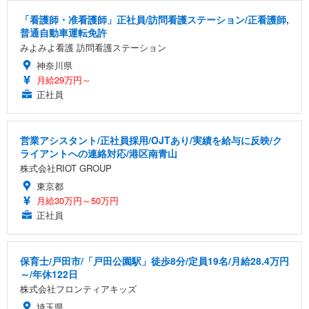
「看護師・准看護師」正社員/訪問看護ステーション/正看護師,
普通自動車運転免許
みよみよ看護 訪問看護ステーション
神奈川県
月給29万円～
正社員
営業アシスタント/正社員採用/OJTあり/実績を給与に反映/ク
ライアントへの連絡対応/港区南青山
株式会社RIOT GROUP
東京都
月給30万円～50万円
正社員
保育士/戸田市/「戸田公園駅」徒歩8分/定員19名/月給28.4万円
～/年休122日
株式会社フロンティアキッズ
埼玉県