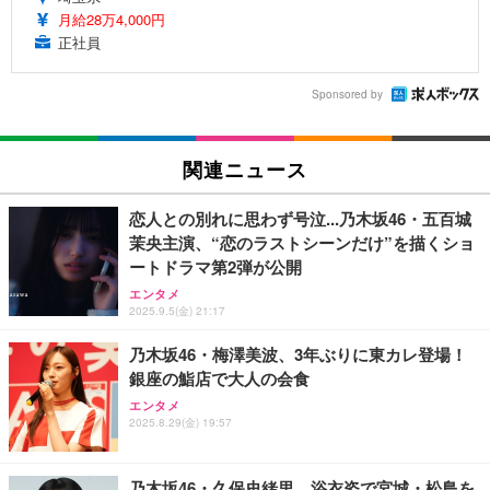
月給28万4,000円
正社員
Sponsored by
関連ニュース
恋人との別れに思わず号泣...乃木坂46・五百城
茉央主演、“恋のラストシーンだけ”を描くショ
ートドラマ第2弾が公開
エンタメ
2025.9.5(金) 21:17
乃木坂46・梅澤美波、3年ぶりに東カレ登場！
銀座の鮨店で大人の会食
エンタメ
2025.8.29(金) 19:57
乃木坂46・久保史緒里、浴衣姿で宮城・松島を