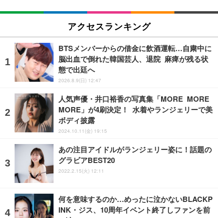
アクセスランキング
BTSメンバーからの借金に飲酒運転…自粛中に
脳出血で倒れた韓国芸人、退院 麻痺が残る状
態で出廷へ
2026.8.9(日) 12:47
人気声優・井口裕香の写真集「MORE MORE
MORE」が4刷決定！ 水着やランジェリーで美
ボディ披露
2024.10.11(金) 19:15
あの注目アイドルがランジェリー姿に！話題の
グラビアBEST20
2022.2.15(火) 12:11
何を意味するのか…めったに泣かないBLACKP
INK・ジス、10周年イベント終了しファンを前