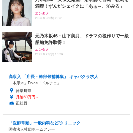
満喫！ずんだシェイクに「あぁ～、沁みる」
エンタメ
2025.8.28(木) 20:51
元乃木坂46・山下美月、ドラマの役作りで一級
船舶免許取得！
エンタメ
2025.8.27(水) 15:26
高収入 「店長・幹部候補募集」 キャバクラ求人
「本厚木」Dolce「ドルチェ」
神奈川県
月給50万円～
正社員
「医師常勤」一般内科など/クリニック
医療法人社団ホームアレー