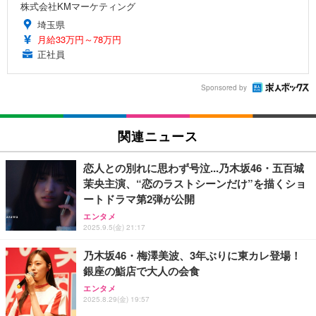
株式会社KMマーケティング
埼玉県
月給33万円～78万円
正社員
Sponsored by
関連ニュース
恋人との別れに思わず号泣...乃木坂46・五百城
茉央主演、“恋のラストシーンだけ”を描くショ
ートドラマ第2弾が公開
エンタメ
2025.9.5(金) 21:17
乃木坂46・梅澤美波、3年ぶりに東カレ登場！
銀座の鮨店で大人の会食
エンタメ
2025.8.29(金) 19:57