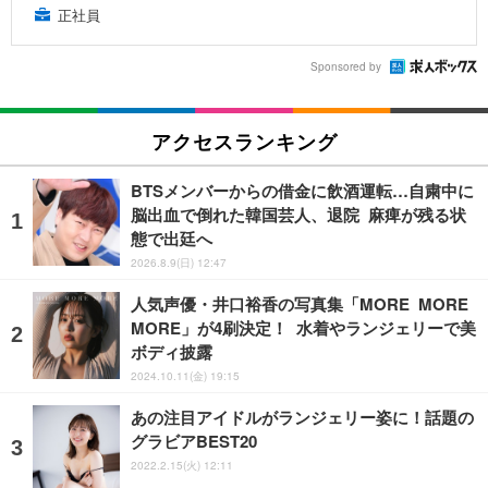
正社員
Sponsored by
アクセスランキング
BTSメンバーからの借金に飲酒運転…自粛中に
脳出血で倒れた韓国芸人、退院 麻痺が残る状
態で出廷へ
2026.8.9(日) 12:47
人気声優・井口裕香の写真集「MORE MORE
MORE」が4刷決定！ 水着やランジェリーで美
ボディ披露
2024.10.11(金) 19:15
あの注目アイドルがランジェリー姿に！話題の
グラビアBEST20
2022.2.15(火) 12:11