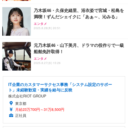
乃木坂46・久保史緒里、浴衣姿で宮城・松島を
満喫！ずんだシェイクに「あぁ～、沁みる」
エンタメ
2025.8.28(木) 20:51
元乃木坂46・山下美月、ドラマの役作りで一級
船舶免許取得！
エンタメ
2025.8.27(水) 15:26
IT企業のカスタマーサクセス事務「システム設定のサポー
ト」未経験歓迎・実績を給与に反映
株式会社RIOT GROUP
東京都
月給23万700円～31万8,500円
正社員