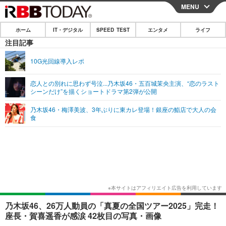
MENU
CLOSE
ホーム
IT・デジタル
SPEED TEST
エンタメ
ライフ
ホーム
注目記事
IT・デジタル
10G光回線導入レポ
IT・デジタルTOP
スマートフォン
SPEED TEST
恋人との別れに思わず号泣...乃木坂46・五百城茉央主演、“恋のラスト
シーンだけ”を描くショートドラマ第2弾が公開
ネタ
ガジェット・ツール
エンタメ
乃木坂46・梅澤美波、3年ぶりに東カレ登場！銀座の鮨店で大人の会
ショッピング
その他
食
エンタメTOP
映画・ドラマ
ライフ
韓流・K-POP
韓国・芸能
ライフTOP
グルメ
リリース一覧
音楽
スポーツ
ペット
ショッピング
プッシュ通知の停止方法
グラビア
ブログ
その他
ショッピング
その他
乃木坂46、26万人動員の「真夏の全国ツアー2025」完走！
座長・賀喜遥香が感涙 42枚目の写真・画像