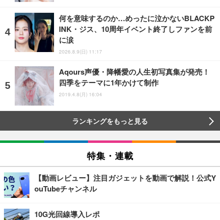
何を意味するのか…めったに泣かないBLACKP
INK・ジス、10周年イベント終了しファンを前
に涙
2026.8.9(日) 11:17
Aqours声優・降幡愛の人生初写真集が発売！
四季をテーマに1年かけて制作
2019.4.8(月) 16:04
ランキングをもっと見る
特集・連載
【動画レビュー】注目ガジェットを動画で解説！公式Y
ouTubeチャンネル
10G光回線導入レポ