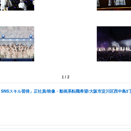
1
/
2
SNSスキル習得」正社員/映像・動画系転職希望/大阪市淀川区西中島5