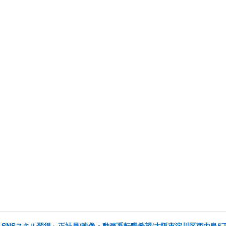
SNSスキル習得」正社員/映像・動画系転職希望/大阪市淀川区西中島5