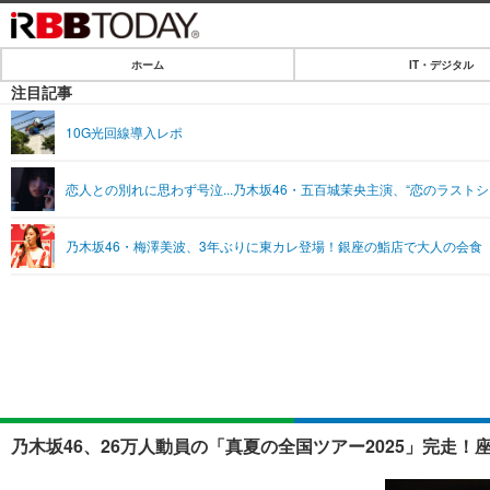
ホーム
IT・デジタル
ホーム
注目記事
IT・デジタル
10G光回線導入レポ
IT・デジタルTOP
SPEED TEST
恋人との別れに思わず号泣...乃木坂46・五百城茉央主演、“恋のラスト
ネタ
エンタメ
乃木坂46・梅澤美波、3年ぶりに東カレ登場！銀座の鮨店で大人の会食
ショッピング
エンタメTOP
ライフ
韓流・K-POP
ライフTOP
リリース一覧
音楽
ペット
プッシュ通知の停止方法
グラビア
その他
ショッピング
乃木坂46、26万人動員の「真夏の全国ツアー2025」完走！