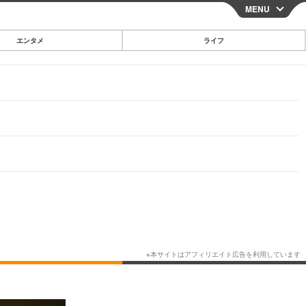
MENU
CLOSE
エンタメ
ライフ
スマートフォン
ガジェット・ツール
その他
映画・ドラマ
韓国・芸能
グルメ
スポーツ
ショッピング
ブログ
その他