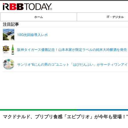
ホーム
IT・デジタル
ホーム
注目記事
IT・デジタル
10G光回線導入レポ
IT・デジタルTOP
SPEED TEST
阪神タイガース優勝記念！山本本家が限定ラベルの純米大吟醸酒を発売
ネタ
エンタメ
サンリオ“6にんの男のコ”ユニット「はぴだんぶい」がサーティワンアイ
ショッピング
エンタメTOP
ライフ
韓流・K-POP
ライフTOP
リリース一覧
音楽
ペット
プッシュ通知の停止方法
グラビア
その他
ショッピング
マクドナルド、プリプリ食感「エビプリオ」が今年も登場！"