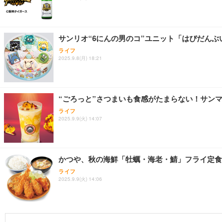
サンリオ“6にんの男のコ”ユニット「はぴだんぶ
ライフ
2025.9.8(月) 18:21
“ごろっと”さつまいも食感がたまらない！サン
ライフ
2025.9.9(火) 14:07
かつや、秋の海鮮「牡蠣・海老・鯖」フライ定食
ライフ
2025.9.9(火) 14:06