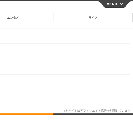
MENU
CLOSE
エンタメ
ライフ
スマートフォン
ガジェット・ツール
その他
映画・ドラマ
韓国・芸能
グルメ
スポーツ
ショッピング
ブログ
その他