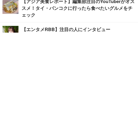
【アジア美食レポート】編集部注目のYouTuberがオス
スメ！タイ・バンコクに行ったら食べたいグルメをチ
ェック
【エンタメRBB】注目の人にインタビュー
【坂道グループニュース】ーエンタメRBBー
今観るべきオススメ「韓国ドラマ」
快適デスクのヒントが満載！こだわりデスクツアー
【進化するオフィス】