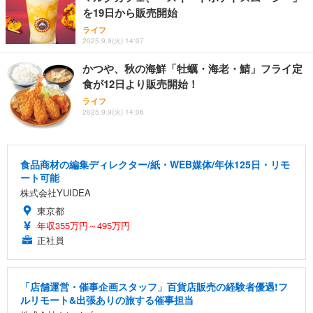
を19日から販売開始
ライフ
2025.9.9(火) 14:07
かつや、秋の海鮮「牡蠣・海老・鯖」フライ定
食が12日より販売開始！
ライフ
2025.9.9(火) 14:06
食品商材の編集ディレクター/紙・WEB媒体/年休125日・リモ
ート可能
株式会社YUIDEA
東京都
年収355万円～495万円
正社員
「店舗運営・催事企画スタッフ」百貨店販売の経験者優遇!フ
ルリモート&出張ありの旅する催事担当