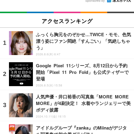
Sponsored by
アクセスランキング
ふっくら胸元をのぞかせ…TWICE・モモ、色気
漂う姿にファン悶絶「すんごい」「気絶しちゃ
う」
2026.8.6(木) 6:47
Google Pixel 11シリーズ、8月12日から予約
開始「Pixel 11 Pro Fold」も公式ティザーで
登場
2026.8.5(水) 15:58
人気声優・井口裕香の写真集「MORE MORE
MORE」が4刷決定！ 水着やランジェリーで美
ボディ披露
2024.10.11(金) 19:15
アイドルグループ『zanka』のMiinaがデジタ