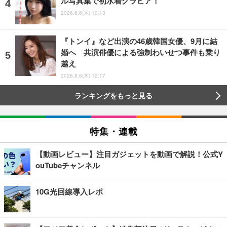
ル写真集で初水着グラビア！
2026.8.6(木) 10:13
『トンイ』など出演の46歳韓国女優、9月に結
婚へ 共演俳優による強制わいせつ事件も乗り
越え
2026.8.6(木) 12:17
ランキングをもっと見る
特集・連載
【動画レビュー】注目ガジェットを動画で解説！公式Y
ouTubeチャンネル
10G光回線導入レポ