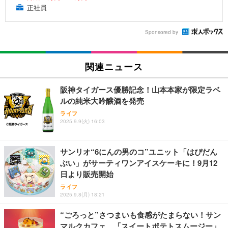
正社員
Sponsored by
関連ニュース
阪神タイガース優勝記念！山本本家が限定ラベ
ルの純米大吟醸酒を発売
ライフ
2025.9.9(火) 16:03
サンリオ“6にんの男のコ”ユニット「はぴだん
ぶい」がサーティワンアイスケーキに！9月12
日より販売開始
ライフ
2025.9.8(月) 18:21
“ごろっと”さつまいも食感がたまらない！サン
マルクカフェ、「スイートポテトスムージー」