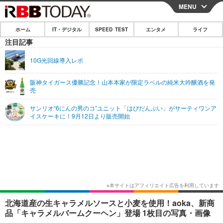
MENU
CLOSE
ホーム
IT・デジタル
SPEED TEST
エンタメ
ライフ
ホーム
注目記事
IT・デジタル
10G光回線導入レポ
IT・デジタルTOP
スマートフォン
SPEED TEST
阪神タイガース優勝記念！山本本家が限定ラベルの純米大吟醸酒を発
売
ネタ
ガジェット・ツール
エンタメ
サンリオ“6にんの男のコ”ユニット「はぴだんぶい」がサーティワンア
ショッピング
その他
イスケーキに！9月12日より販売開始
エンタメTOP
映画・ドラマ
ライフ
韓流・K-POP
韓国・芸能
ライフTOP
グルメ
リリース一覧
音楽
スポーツ
ペット
ショッピング
プッシュ通知の停止方法
グラビア
ブログ
その他
ショッピング
その他
北海道産の生キャラメルソースと小麦を使用！aoka、新商
品「キャラメルバームクーヘン」登場 1枚目の写真・画像