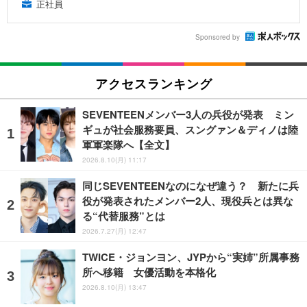
正社員
Sponsored by
アクセスランキング
SEVENTEENメンバー3人の兵役が発表 ミン
ギュが社会服務要員、スングァン＆ディノは陸
軍軍楽隊へ【全文】
2026.8.10(月) 11:17
同じSEVENTEENなのになぜ違う？ 新たに兵
役が発表されたメンバー2人、現役兵とは異な
る“代替服務”とは
2026.7.27(月) 12:47
TWICE・ジョンヨン、JYPから“実姉”所属事務
所へ移籍 女優活動を本格化
2026.8.10(月) 13:47