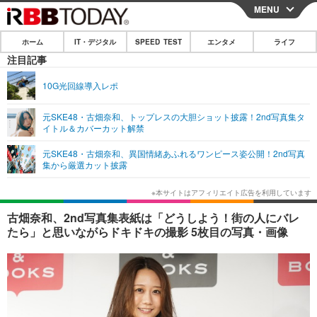
MENU
CLOSE
ホーム
IT・デジタル
SPEED TEST
エンタメ
ライフ
ホーム
注目記事
IT・デジタル
10G光回線導入レポ
IT・デジタルTOP
スマートフォン
SPEED TEST
元SKE48・古畑奈和、トップレスの大胆ショット披露！2nd写真集タ
イトル＆カバーカット解禁
ネタ
ガジェット・ツール
エンタメ
元SKE48・古畑奈和、異国情緒あふれるワンピース姿公開！2nd写真
ショッピング
その他
集から厳選カット披露
エンタメTOP
映画・ドラマ
ライフ
韓流・K-POP
韓国・芸能
ライフTOP
グルメ
リリース一覧
古畑奈和、2nd写真集表紙は「どうしよう！街の人にバレ
音楽
スポーツ
ペット
ショッピング
たら」と思いながらドキドキの撮影 5枚目の写真・画像
プッシュ通知の停止方法
グラビア
ブログ
その他
ショッピング
その他