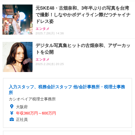
元SKE48・古畑奈和、3年半ぶりの写真を台湾
で撮影！しなやかボディライン際だつチャイナ
ドレス姿
エンタメ
2025.7.28(月) 14:36
デジタル写真集ヒットの古畑奈和、アザーカッ
トを公開
エンタメ
2025.2.26(水) 20:25
入力スタッフ、税務会計スタッフ 他/会計事務所・税理士事務
所
カシオペイア税理士事務所
大阪府
年収360万円～600万円
正社員