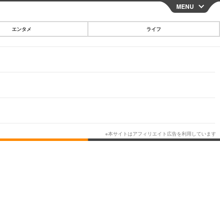
MENU
CLOSE
エンタメ
ライフ
スマートフォン
ガジェット・ツール
その他
映画・ドラマ
韓国・芸能
グルメ
スポーツ
ショッピング
ブログ
その他