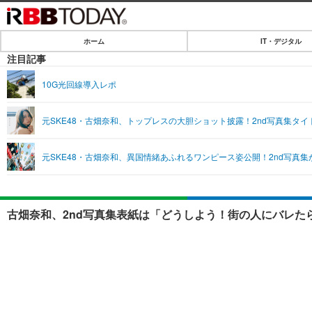
ホーム
IT・デジタル
ホーム
注目記事
IT・デジタル
10G光回線導入レポ
IT・デジタルTOP
SPEED TEST
元SKE48・古畑奈和、トップレスの大胆ショット披露！2nd写真集タ
ネタ
エンタメ
元SKE48・古畑奈和、異国情緒あふれるワンピース姿公開！2nd写真
ショッピング
エンタメTOP
ライフ
韓流・K-POP
ライフTOP
リリース一覧
古畑奈和、2nd写真集表紙は「どうしよう！街の人にバレた
音楽
ペット
プッシュ通知の停止方法
グラビア
その他
ショッピング