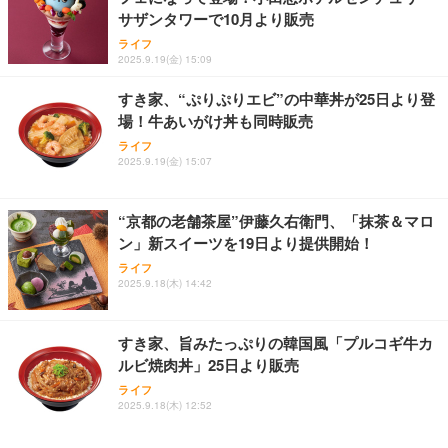
サザンタワーで10月より販売
ライフ
2025.9.19(金) 15:09
すき家、“ぷりぷりエビ”の中華丼が25日より登
場！牛あいがけ丼も同時販売
ライフ
2025.9.19(金) 15:07
“京都の老舗茶屋”伊藤久右衛門、「抹茶＆マロ
ン」新スイーツを19日より提供開始！
ライフ
2025.9.18(木) 14:42
すき家、旨みたっぷりの韓国風「プルコギ牛カ
ルビ焼肉丼」25日より販売
ライフ
2025.9.18(木) 12:52