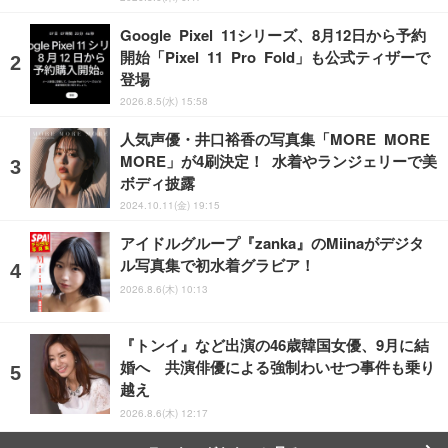
Google Pixel 11シリーズ、8月12日から予約
開始「Pixel 11 Pro Fold」も公式ティザーで
登場
2026.8.5(水) 15:58
人気声優・井口裕香の写真集「MORE MORE
MORE」が4刷決定！ 水着やランジェリーで美
ボディ披露
2024.10.11(金) 19:15
アイドルグループ『zanka』のMiinaがデジタ
ル写真集で初水着グラビア！
2026.8.6(木) 10:13
『トンイ』など出演の46歳韓国女優、9月に結
婚へ 共演俳優による強制わいせつ事件も乗り
越え
2026.8.6(木) 12:17