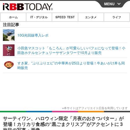
MENU
CLOSE
ホーム
IT・デジタル
SPEED TEST
エンタメ
ライフ
ホーム
注目記事
IT・デジタル
10G光回線導入レポ
IT・デジタルTOP
スマートフォン
SPEED TEST
小田急マスコット「もころん」が可愛らしいパフェになって登場！小
田急ホテルセンチュリーサザンタワーで10月より販売
ネタ
ガジェット・ツール
エンタメ
すき家、“ぷりぷりエビ”の中華丼が25日より登場！牛あいがけ丼も同
ショッピング
その他
時販売
エンタメTOP
映画・ドラマ
ライフ
韓流・K-POP
韓国・芸能
ライフTOP
グルメ
リリース一覧
音楽
スポーツ
ペット
ショッピング
プッシュ通知の停止方法
グラビア
ブログ
その他
ショッピング
その他
サーティワン、ハロウィン限定「月夜のおさつバター」が
登場！カリカリ食感の“黒ごまクリスプ”がアクセントに 3
枚目の写真・画像