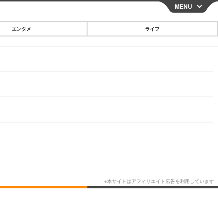
MENU
CLOSE
エンタメ
ライフ
スマートフォン
ガジェット・ツール
その他
映画・ドラマ
韓国・芸能
グルメ
スポーツ
ショッピング
ブログ
その他