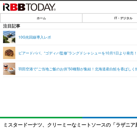
ホーム
IT・デジタル
ホーム
注目記事
IT・デジタル
10G光回線導入レポ
IT・デジタルTOP
SPEED TEST
ビアードパパ、“ゴディバ監修”ラングドシャシューを10月1日より発売
ネタ
エンタメ
羽田空港で“ご当地ご飯のお供”50種類が集結！北海道産白鮭を香ばし
ショッピング
エンタメTOP
ライフ
韓流・K-POP
ライフTOP
リリース一覧
音楽
ペット
プッシュ通知の停止方法
グラビア
その他
ショッピング
ミスタードーナツ、クリーミーなミートソースの「ラザニア風